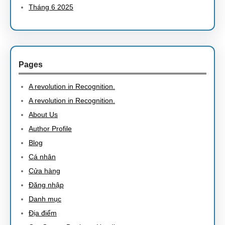
Tháng 6 2025
Pages
A revolution in Recognition.
A revolution in Recognition.
About Us
Author Profile
Blog
Cá nhân
Cửa hàng
Đăng nhập
Danh mục
Địa điểm