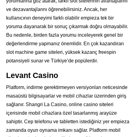
yorumlarına göz atarak, farklı slot sitelerinin avantajlarını
ve dezavantajlarını öğrenebilirsiniz. Ancak, her
kullanıcının deneyimi farklı olabilir empieza tek bir
yoruma dayanarak bir sonuç çıkarmak doğru olmayabilir.
Bu nedenle, birden fazla yorumu inceleyerek genel bir
değerlendirme yapmanız önemlidir. En çok kazandıran
slot machine game siteleri, yüksek kazanç freespin
potansiyeli sunar ve Türkiye’de popülerdir.
Levant Casino
Platform, indirme gerektirmeyen versiyonları neticesinde
masaüstü bilgisayarlar ve mobil cihazlar üzerinden giriş
sağlanır. Shangri La Casino, online casino siteleri
içerisinde mobil cihazlara özel tasarlanmış arayüze
sahiptir. Cep telefonu ve tabletten istediğiniz yer empieza
zamanda oyun oynama imkanı sağlar. Platform mobil