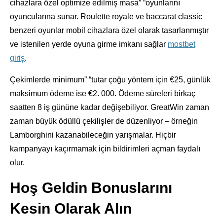
cihazlara özel optimize edilmiş masa” “oyunlarını
oyuncularına sunar. Roulette royale ve baccarat classic
benzeri oyunlar mobil cihazlara özel olarak tasarlanmıştır
ve istenilen yerde oyuna girme imkanı sağlar
mostbet
giriş
.
Çekimlerde minimum” “tutar çoğu yöntem için €25, günlük
maksimum ödeme ise €2. 000. Ödeme süreleri birkaç
saatten 8 iş gününe kadar değişebiliyor. GreatWin zaman
zaman büyük ödüllü çekilişler de düzenliyor – örneğin
Lamborghini kazanabileceğin yarışmalar. Hiçbir
kampanyayı kaçırmamak için bildirimleri açman faydalı
olur.
Hoş Geldin Bonuslarını
Kesin Olarak Alın