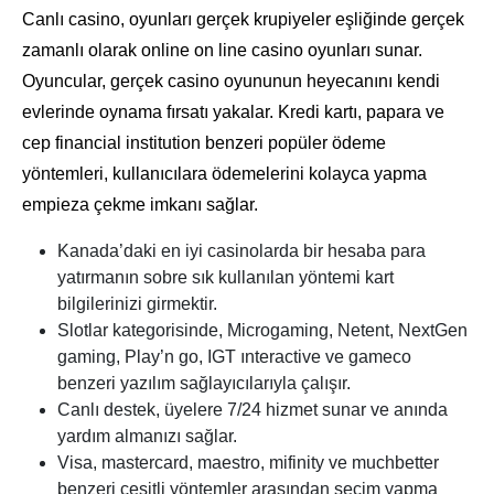
Canlı casino, oyunları gerçek krupiyeler eşliğinde gerçek
zamanlı olarak online on line casino oyunları sunar.
Oyuncular, gerçek casino oyununun heyecanını kendi
evlerinde oynama fırsatı yakalar. Kredi kartı, papara ve
cep financial institution benzeri popüler ödeme
yöntemleri, kullanıcılara ödemelerini kolayca yapma
empieza çekme imkanı sağlar.
Kanada’daki en iyi casinolarda bir hesaba para
yatırmanın sobre sık kullanılan yöntemi kart
bilgilerinizi girmektir.
Slotlar kategorisinde, Microgaming, Netent, NextGen
gaming, Play’n go, IGT ınteractive ve gameco
benzeri yazılım sağlayıcılarıyla çalışır.
Canlı destek, üyelere 7/24 hizmet sunar ve anında
yardım almanızı sağlar.
Visa, mastercard, maestro, mifinity ve muchbetter
benzeri çeşitli yöntemler arasından seçim yapma