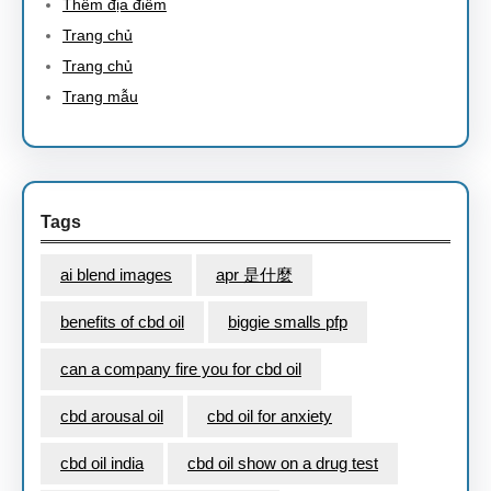
Thêm địa điểm
Trang chủ
Trang chủ
Trang mẫu
Tags
ai blend images
apr 是什麼
benefits of cbd oil
biggie smalls pfp
can a company fire you for cbd oil
cbd arousal oil
cbd oil for anxiety
cbd oil india
cbd oil show on a drug test