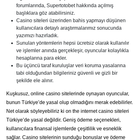
forumlarında, Supertotobet hakkında açılmış
başlıklara göz atabilirsiniz.
Casino siteleri üzerinden bahis yapmayı düşünen
kullanıcılara detaylı araştırmalarımız sonucunda
yazımızı hazırladık.
Sunulan yöntemlerin hepsi ücretsiz olarak kullanılır
ve işlemler anında gerçekleşir, oyuncular kolaylıkla
hesaplarına para ekler.
Bu üçüncü taraf kuruluşlar veri koruma yasalarına
tabi olduğundan bilgileriniz güvenli ve gizli bir
şekilde ele alınır.
Kuşkusuz, online casino sitelerinde oynayan oyuncular,
bunun Türkiye’de yasal olup olmadığını merak edebilirler.
Net olarak söyleyebiliriz ki on the internet casino siteleri
Türkiye’de yasal değildir. Geniş ödeme seçenekleri,
kullanıcılara finansal işlemlerde çeşitlilik ve esneklik
sağlar. Casino sitelerinin sunduğu bonuslar ve ödeme