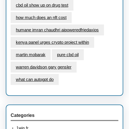
cbd oil show up on drug test
how much does an nft cost
humane imran chaudhri aipoweredfriedaxios
kenya panel urges crypto project within
martin mobarak
pure cbd oil
warren davidson gary gensler
what can autogpt do
Categories
1win fr