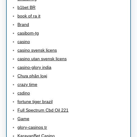
b1bet BR
book of ra it
Brand
casibom-tg
casino
casino svensk licens
casino utan svensk licens
casino-glory india
Chưa phân loại
crazy time
csdino
fortune tiger brazil
Full Spectrum Cbd Oil 221
Game
glory-casinos tr
KaravanBet Casino