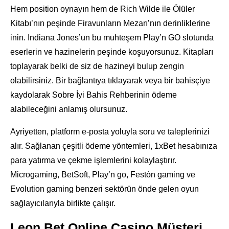
Hem position oynayın hem de Rich Wilde ile Ölüler
Kitabı’nın peşinde Firavunların Mezarı’nın derinliklerine
inin. Indiana Jones’un bu muhteşem Play’n GO slotunda
eserlerin ve hazinelerin peşinde koşuyorsunuz. Kitapları
toplayarak belki de siz de hazineyi bulup zengin
olabilirsiniz. Bir bağlantıya tıklayarak veya bir bahisçiye
kaydolarak Sobre İyi Bahis Rehberinin ödeme
alabileceğini anlamış olursunuz.
Ayriyetten, platform e-posta yoluyla soru ve taleplerinizi
alır. Sağlanan çeşitli ödeme yöntemleri, 1xBet hesabınıza
para yatırma ve çekme işlemlerini kolaylaştırır.
Microgaming, BetSoft, Play’n go, Festón gaming ve
Evolution gaming benzeri sektörün önde gelen oyun
sağlayıcılarıyla birlikte çalışır.
Leon Bet Online Casino Müşteri