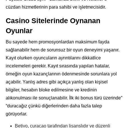
cüzdan hizmetlerinin para sahibi ve işletmecisidir.
Casino Sitelerinde Oynanan
Oyunlar
Bu sayede hem promosyonlardan maksimum fayda
sağlanabilir hem de sorunsuz bir oyun deneyimi yaşanır.
Kayıt olurken oyuncuların ayrıntılarını dikkatlice
incelemeleri gerekir. Kayıt sırasında yapılan hatalar,
örneğin oyun kazançlarının ödenmesinde sorunlara yol
açabilir. Yanlış adres gibi açıkça yanlış olan kişisel
bilgiler, hesabın bloke edilmesine ve kredinin
alıkonulması ile sonuçlanabilir. İlk iki bonus türü üzerinde”
“duracağız çünkü diğerlerinden daha fazla talep
görüyorlar.
Betivo, curacao tarafından lisanslıdır ve düzenli