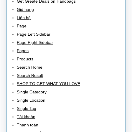
Get Greate Deals on Handbags
Giỏ hàng
Liên hệ
Page
Page Left Sidebar
Page Right Sidebar
Pages
Products
Search Home
Search Result
SHOP TO GET WHAT YOU LOVE
Single Category
Single Location
Single Tag
Tài khoản
Thanh toán