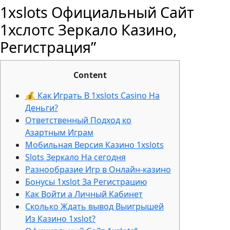
1xslots Официальный Сайт ️
1хслотс Зеркало Казино,
Регистрация”
Content
💰 Как Играть В 1xslots Casino На
Деньги?
Ответственный Подход ко
Азартным Играм
Мобильная Версия Казино 1xslots
Slots Зеркало На сегодня
Разнообразие Игр в Онлайн-казино
Бонусы 1xslot За Регистрацию
Как Войти а Личный Кабинет
Сколько Ждать вывод Выигрышей
Из Казино 1xslot?