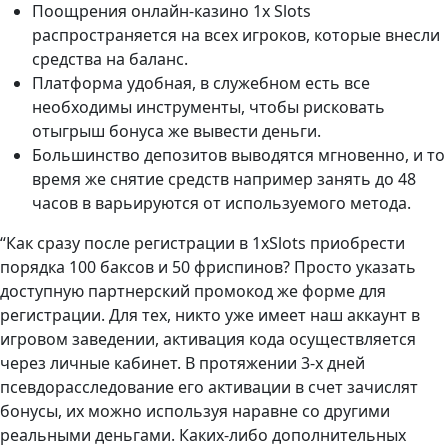
Поощрения онлайн-казино 1x Slots
распространяется на всех игроков, которые внесли
средства на баланс.
Платформа удобная, в служебном есть все
необходимы инструменты, чтобы рисковать
отыгрыш бонуса же вывести деньги.
Большинство депозитов выводятся мгновенно, и то
время же снятие средств например занять до 48
часов в варьируются от используемого метода.
“Как сразу после регистрации в 1xSlots приобрести
порядка 100 баксов и 50 фриспинов? Просто указать
доступную партнерский промокод же форме для
регистрации. Для тех, никто уже имеет наш аккаунт в
игровом заведении, активация кода осуществляется
через личные кабинет. В протяжении 3-х дней
псевдорасследование его активации в счет зачислят
бонусы, их можно используя наравне со другими
реальными деньгами. Каких-либо дополнительных