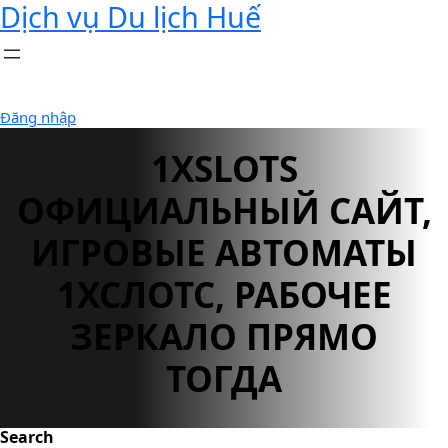
Dịch vụ Du lịch Huế
Chuyển
đến
phần
nội
dung
Đăng nhập
1XSLOTS
ОФИЦИАЛЬНЫЙ САЙТ,
ИГРОВЫЕ АВТОМАТЫ
1ХСЛОТС, РАБОЧЕЕ
ЗЕРКАЛО ПРЯМО
ТОГДА
Search