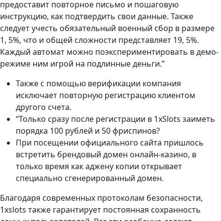
предоставит повторное письмо и пошаговую
инструкцию, как подтвердить свои данные. Также
следует учесть обязательный военный сбор в размере
1, 5%, что и общей сложности представляет 19, 5%.
Каждый автомат можно поэкспериментировать в демо-
режиме ним игрой на подлинные деньги.”
Также с помощью верификации компания
исключает повторную регистрацию клиентом
другого счета.
“Только сразу после регистрации в 1xSlots заиметь
порядка 100 рублей и 50 фриспинов?
При посещении официального сайта пришлось
встретить брендовый домен онлайн-казино, в
только время как аджену копии открывает
специально сгенерированный домен.
Благодаря современных протоколам безопасности,
1xslots также гарантирует постоянная сохранность