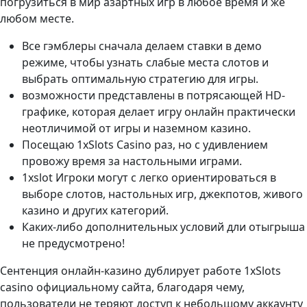
погрузиться в мир азартных игр в любое время и же
любом месте.
Все гэмблеры сначала делаем ставки в демо
режиме, чтобы узнать слабые места слотов и
выбрать оптимальную стратегию для игры.
возможности представлены в потрясающей HD-
графике, которая делает игру онлайн практически
неотличимой от игры и наземном казино.
Посещаю 1xSlots Casino раз, но с удивлением
провожу время за настольными играми.
1xslot Игроки могут с легко ориентироваться в
выборе слотов, настольных игр, джекпотов, живого
казино и других категорий.
Каких-либо дополнительных условий дли отыгрыша
не предусмотрено!
Сентенция онлайн-казино дублирует работе 1xSlots
casino официальному сайта, благодаря чему,
пользователи не теряют доступ к небольшому аккаунту