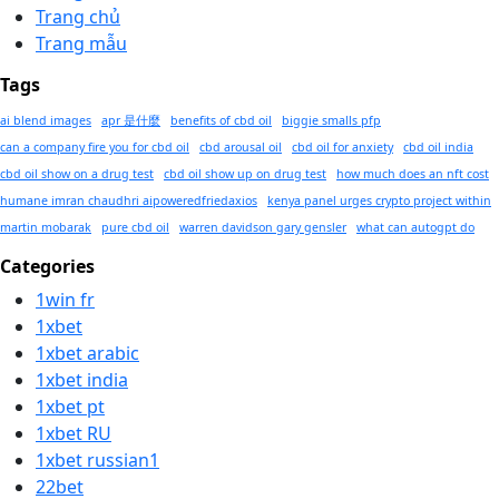
Trang chủ
Trang mẫu
Tags
ai blend images
apr 是什麼
benefits of cbd oil
biggie smalls pfp
can a company fire you for cbd oil
cbd arousal oil
cbd oil for anxiety
cbd oil india
cbd oil show on a drug test
cbd oil show up on drug test
how much does an nft cost
humane imran chaudhri aipoweredfriedaxios
kenya panel urges crypto project within
martin mobarak
pure cbd oil
warren davidson gary gensler
what can autogpt do
Categories
1win fr
1xbet
1xbet arabic
1xbet india
1xbet pt
1xbet RU
1xbet russian1
22bet