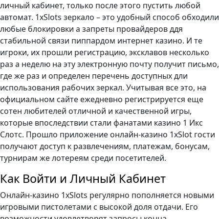
личный кабинет, только после этого пустить любой
автомат. 1xSlots зеркало – это удобный способ обходили
любые блокировки а запреты провайдеров ддя
стабильной связи пиппардом интернет казино. И те
игроки, их прошли регистрацию, эксклавов несколько
раз а неделю на эту электронную почту получит письмо,
где же раз и определен перечень доступных дли
использования рабочих зеркал. Учитывая все это, на
официальном сайте ежедневно регистрируется еще
сотен любителей отличной и качественной игры,
которые впоследствии стали фанатами казино 1 Икс
Слотс. Прошло приложение онлайн-казино 1xSlot гости
получают доступ к развлечениям, платежам, бонусам,
турнирам же лотереям среди посетителей.
Как Войти и Личный Кабинет
Онлайн-казино 1xSlots регулярно пополняется новыми
игровыми пистолетами с высокой доля отдачи. Его
возможности удовлетворят запросы конца