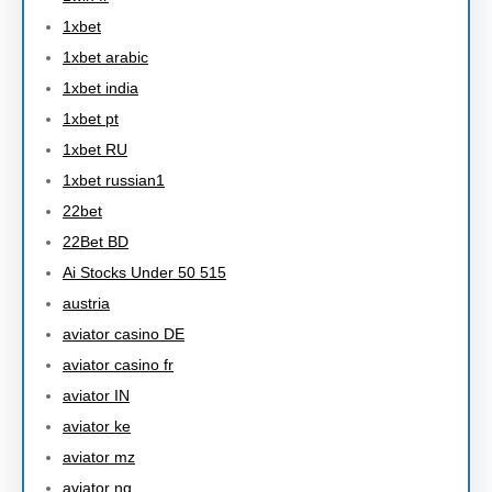
1xbet
1xbet arabic
1xbet india
1xbet pt
1xbet RU
1xbet russian1
22bet
22Bet BD
Ai Stocks Under 50 515
austria
aviator casino DE
aviator casino fr
aviator IN
aviator ke
aviator mz
aviator ng