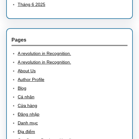
Tháng 6 2025
Pages
A revolution in Recognition.
A revolution in Recognition.
About Us
Author Profile
Blog
Cá nhân
Cửa hàng
Đăng nhập
Danh mục
Địa điểm