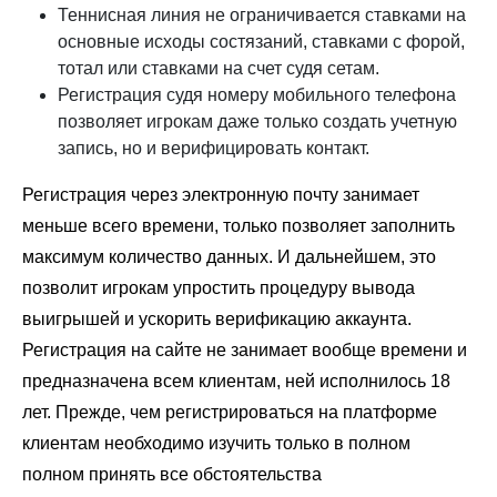
Теннисная линия не ограничивается ставками на
основные исходы состязаний, ставками с форой,
тотал или ставками на счет судя сетам.
Регистрация судя номеру мобильного телефона
позволяет игрокам даже только создать учетную
запись, но и верифицировать контакт.
Регистрация через электронную почту занимает
меньше всего времени, только позволяет заполнить
максимум количество данных. И дальнейшем, это
позволит игрокам упростить процедуру вывода
выигрышей и ускорить верификацию аккаунта.
Регистрация на сайте не занимает вообще времени и
предназначена всем клиентам, ней исполнилось 18
лет. Прежде, чем регистрироваться на платформе
клиентам необходимо изучить только в полном
полном принять все обстоятельства