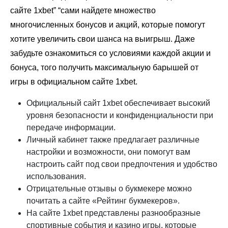
сайте 1xbet” “сами найдете множество
многочисленных бонусов и акций, которые помогут
хотите увеличить свои шанса на выигрыш. Даже
забудьте ознакомиться со условиями каждой акции и
бонуса, того получить максимальную барышей от
игры в официальном сайте 1xbet.
Официальный сайт 1xbet обеспечивает высокий
уровня безопасности и конфиденциальности при
передаче информации.
Личный кабинет также предлагает различные
настройки и возможности, они помогут вам
настроить сайт под свои предпочтения и удобство
использования.
Отрицательные отзывы о букмекере можно
почитать а сайте «Рейтинг букмекеров».
На сайте 1xbet представлены разнообразные
спортивные события и казино игры, которые