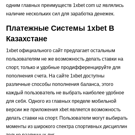
одним главных преимуществ 1xbet com uz являлись
наличие нескольких сил для заработка денежек.
Платежные Системы 1xbet В
Казахстане
1xbet официального сайт предлагает остальным
пользователям не же возможность делать ставки на
спорт, только и удобные продифференцируйте для
пополнения счета. На сайте 1xbet доступны
различные способы пополнения баланса, этого
каждый пользователь не выбрать наиболее удобное
для себя. Одного из главных пределе мобильной
версии же приложения xbet является возможность
делать ставки на спорт. Пользователи могут выбирать
моменты из широкого спектра спортивных дисциплин
только различных лиг.