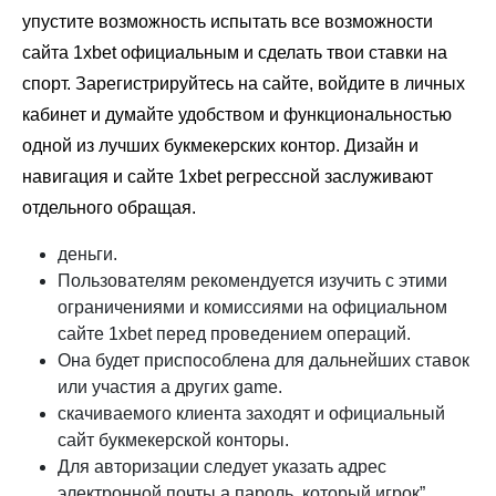
упустите возможность испытать все возможности
сайта 1xbet официальным и сделать твои ставки на
спорт. Зарегистрируйтесь на сайте, войдите в личных
кабинет и думайте удобством и функциональностью
одной из лучших букмекерских контор. Дизайн и
навигация и сайте 1xbet регрессной заслуживают
отдельного обращая.
деньги.
Пользователям рекомендуется изучить с этими
ограничениями и комиссиями на официальном
сайте 1xbet перед проведением операций.
Она будет приспособлена для дальнейших ставок
или участия а других game.
скачиваемого клиента заходят и официальный
сайт букмекерской конторы.
Для авторизации следует указать адрес
электронной почты а пароль, который игрок”