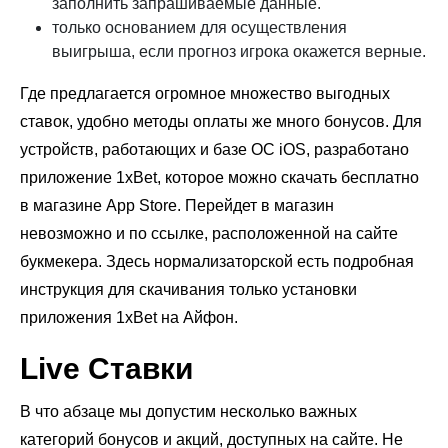
заполнить запрашиваемые данные.
только основанием для осуществления
выигрыша, если прогноз игрока окажется верные.
Где предлагается огромное множество выгодных
ставок, удобно методы оплаты же много бонусов. Для
устройств, работающих и базе ОС iOS, разработано
приложение 1xBet, которое можно скачать бесплатно
в магазине App Store. Перейдет в магазин
невозможно и по ссылке, расположенной на сайте
букмекера. Здесь нормализаторской есть подробная
инструкция для скачивания только установки
приложения 1xBet на Айфон.
Live Ставки
В что абзаце мы допустим несколько важных
категорий бонусов и акций, доступных на сайте. Не