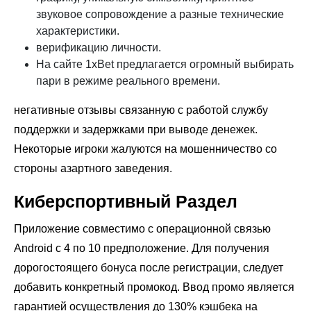
звуковое сопровождение а разные технические
характеристики.
верификацию личности.
На сайте 1xBet предлагается огромный выбирать
пари в режиме реального времени.
негативные отзывы связанную с работой службу
поддержки и задержками при выводе денежек.
Некоторые игроки жалуются на мошенничество со
стороны азартного заведения.
Киберспортивный Раздел
Приложение совместимо с операционной связью
Android с 4 по 10 предположение. Для получения
дорогостоящего бонуса после регистрации, следует
добавить конкретный промокод. Ввод промо является
гарантией осуществления до 130% кэшбека на