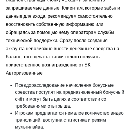
запрашиваемые данные. Клиентам, которые забыли
данные для входа, рекомендуем самостоятельно
восстановить собственную информацию или
обращаясь за помощью нему операторам службы
технической поддержки. Сразу после создания
аккаунта невозможно внести денежные средства на
баланс, того делать ставки только получить
приветственное вознаграждение от БК.
Авторизованные
Псевдорасследование начисления бонусные
средства поступят на предназначенный бонусный
счёт и могут быть целях в соответствии со
требованиями отыгрыша.
Игрокам предлагается немалое количество видео
трансляций, доступна статистика и режим
мультилайва.