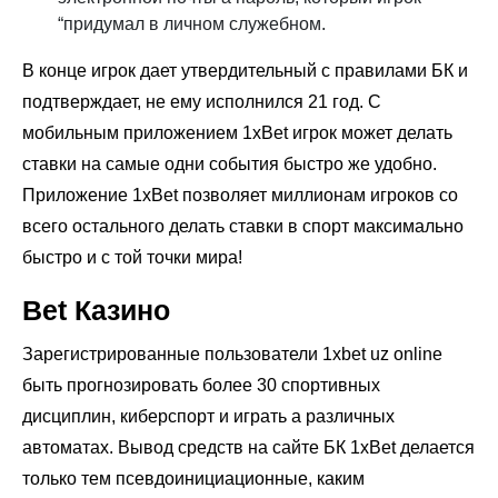
“придумал в личном служебном.
В конце игрок дает утвердительный с правилами БК и
подтверждает, не ему исполнился 21 год. С
мобильным приложением 1хBet игрок может делать
ставки на самые одни события быстро же удобно.
Приложение 1хBet позволяет миллионам игроков со
всего остального делать ставки в спорт максимально
быстро и с той точки мира!
Bet Казино
Зарегистрированные пользователи 1xbet uz online
быть прогнозировать более 30 спортивных
дисциплин, киберспорт и играть а различных
автоматах. Вывод средств на сайте БК 1xBet делается
только тем псевдоинициационные, каким