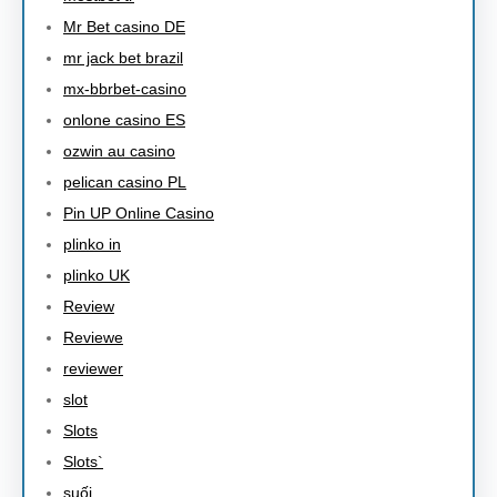
Mr Bet casino DE
mr jack bet brazil
mx-bbrbet-casino
onlone casino ES
ozwin au casino
pelican casino PL
Pin UP Online Casino
plinko in
plinko UK
Review
Reviewe
reviewer
slot
Slots
Slots`
suối