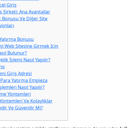
el Giriş
s Şirketi: Ana Avantajlar
t Bonusu Ve Diğer Site
onları
a Yatırma Bonusu
i Web Sitesine Girmek Için
sıl Bulunur?
lik İşlemi Nasıl Yapılır?
ino
eni Giriş Adresi
e Para Yatırma Empieza
şlemleri Nasıl Yapılır?
me Yöntemleri
öntemleri Ve Kolayliklar
dir Ve Güvenilir Mi?