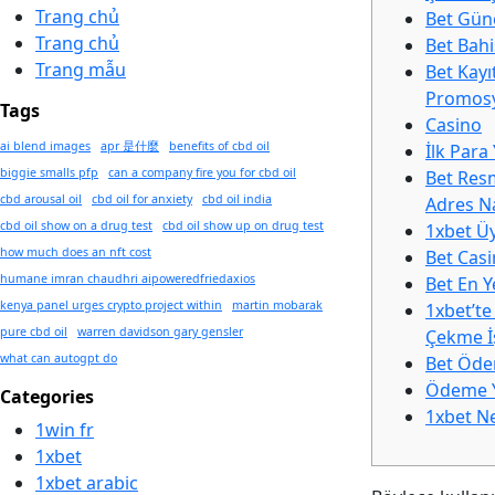
Trang chủ
Bet Günc
Trang chủ
Bet Bahi
Trang mẫu
Bet Kayı
Promosy
Tags
Casino
ai blend images
apr 是什麼
benefits of cbd oil
İlk Par
biggie smalls pfp
can a company fire you for cbd oil
Bet Resm
cbd arousal oil
cbd oil for anxiety
cbd oil india
Adres Na
cbd oil show on a drug test
cbd oil show up on drug test
1xbet Üye
how much does an nft cost
Bet Cas
humane imran chaudhri aipoweredfriedaxios
Bet En Y
kenya panel urges crypto project within
martin mobarak
1xbet’t
pure cbd oil
warren davidson gary gensler
Çekme İ
what can autogpt do
Bet Öde
Ödeme Y
Categories
1xbet Ne
1win fr
1xbet
1xbet arabic