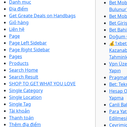
Danh mục
Bet Mobi
Địa điểm
Bulunur
Get Greate Deals on Handbags
Bet Mobi
Giỏ hàng
Bet Giri
Liên hệ
Bet Bahi
Page
Doğum 
Page Left Sidebar
💰1xbet 
Page Right Sidebar
Kazanabi̇l
Pages
Tahmi̇n
Products
Vpn Üze
Search Home
Yapın
Search Result
Pragmati
SHOP TO GET WHAT YOU LOVE
Bet: Tek
Single Category
Hesap O
Single Location
Yapma
Single Tag
Canli Ba
Tài khoản
Para Yat
Thanh toán
Edilmes
Thêm địa điểm
Çevrimiç