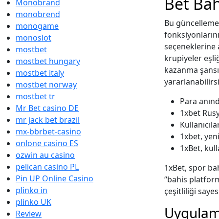
Bet Bah
Monobrand
monobrend
Bu güncellemele
monogame
fonksiyonlarını
monoslot
seçeneklerine a
mostbet
krupiyeler eşl
mostbet hungary
kazanma şansın
mostbet italy
yararlanabilirsi
mostbet norway
mostbet tr
Para anınd
Mr Bet casino DE
1xbet Rusya
mr jack bet brazil
Kullanıcıla
mx-bbrbet-casino
1xbet, yen
onlone casino ES
1xBet, kul
ozwin au casino
pelican casino PL
1xBet, spor ba
Pin UP Online Casino
“bahis platform
plinko in
çeşitliliği saye
plinko UK
Uygulama
Review