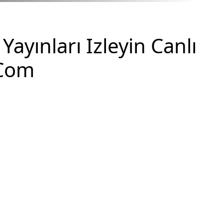
ayınları Izleyin Canlı
 Com