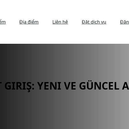
iểm
Địa điểm
Liên hệ
Đặt dịch vụ
Đăn
 GIRIŞ: YENI VE GÜNCEL 