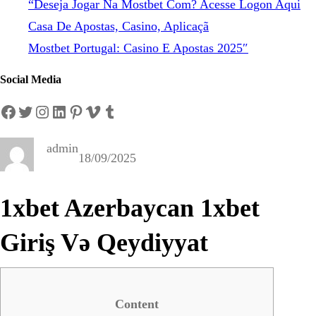
“Deseja Jogar Na Mostbet Com? Acesse Logon Aqui
Casa De Apostas, Casino, Aplicaçã
Mostbet Portugal: Casino E Apostas 2025″
Social Media
Facebook
Twitter
Instagram
LinkedIn
Pinterest
Vimeo
Tumblr
admin
18/09/2025
1xbet Azerbaycan 1xbet
Giriş Və Qeydiyyat
Content