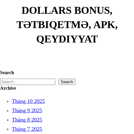
DOLLARS BONUS,
TƏTBIQETMƏ, APK,
QEYDIYYAT
Search
Search
S
Archive
e
Tháng 10 2025
a
Tháng 9 2025
r
Tháng 8 2025
c
Tháng 7 2025
h