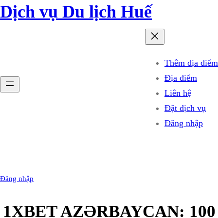
Chuyển
Dịch vụ Du lịch Huế
đến
phần
nội
Thêm địa điểm
dung
Địa điểm
Liên hệ
Đặt dịch vụ
Đăng nhập
Đăng nhập
1XBET AZƏRBAYCAN: 100