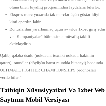
oluna bilən loyallıq proqramından faydalana bilərlər.
Ekspres mərc yuxarıda tək mərclər üçün göstərildiyi
kimi aparılır, lakin
Bonuslardan yararlanmaq üçün əvvəlcə 1xbet giriş edin
və “Kampaniyalar” bölməsində müvafiq təklifi
aktivləşdirin.
Qalib, qələbə üsulu (nokdaun, texniki nokaut, hakimin
qərarı), raundlar (döyüşün hansı raundda bitəcəyi) haqqında
ULTIMATE FIGHTER CHAMPIONSHIPS proqnozları
verilə bilər.”
Tətbiqin Xüsusiyyətləri Və 1xbet Veb
Saytının Mobil Versiyası