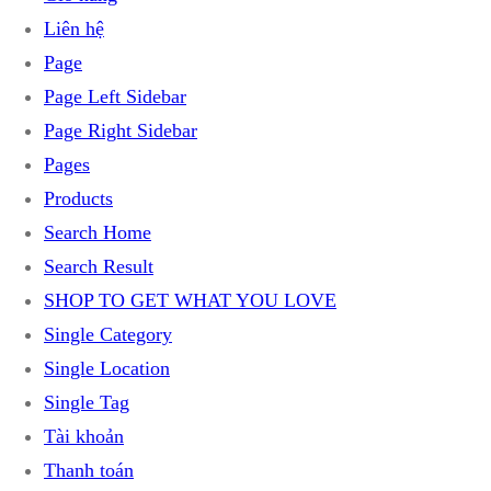
Liên hệ
Page
Page Left Sidebar
Page Right Sidebar
Pages
Products
Search Home
Search Result
SHOP TO GET WHAT YOU LOVE
Single Category
Single Location
Single Tag
Tài khoản
Thanh toán