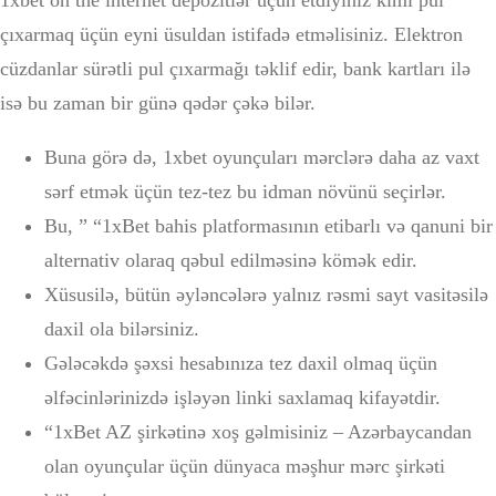
1xbet on the internet depozitlər üçün etdiyiniz kimi pul
çıxarmaq üçün eyni üsuldan istifadə etməlisiniz. Elektron
cüzdanlar sürətli pul çıxarmağı təklif edir, bank kartları ilə
isə bu zaman bir günə qədər çəkə bilər.
Buna görə də, 1xbet oyunçuları mərclərə daha az vaxt
sərf etmək üçün tez-tez bu idman növünü seçirlər.
Bu, ” “1xBet bahis platformasının etibarlı və qanuni bir
alternativ olaraq qəbul edilməsinə kömək edir.
Xüsusilə, bütün əyləncələrə yalnız rəsmi sayt vasitəsilə
daxil ola bilərsiniz.
Gələcəkdə şəxsi hesabınıza tez daxil olmaq üçün
əlfəcinlərinizdə işləyən linki saxlamaq kifayətdir.
“1xBet AZ şirkətinə xoş gəlmisiniz – Azərbaycandan
olan oyunçular üçün dünyaca məşhur mərc şirkəti