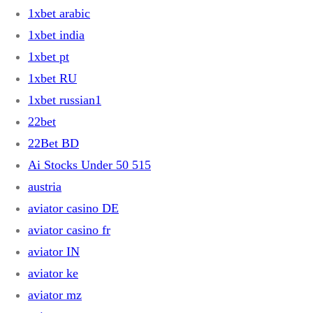
1xbet arabic
1xbet india
1xbet pt
1xbet RU
1xbet russian1
22bet
22Bet BD
Ai Stocks Under 50 515
austria
aviator casino DE
aviator casino fr
aviator IN
aviator ke
aviator mz