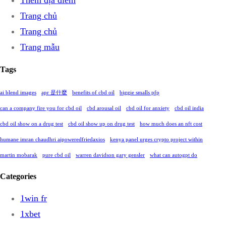
Thêm địa điểm
Trang chủ
Trang chủ
Trang mẫu
Tags
ai blend images
apr 是什麼
benefits of cbd oil
biggie smalls pfp
can a company fire you for cbd oil
cbd arousal oil
cbd oil for anxiety
cbd oil india
cbd oil show on a drug test
cbd oil show up on drug test
how much does an nft cost
humane imran chaudhri aipoweredfriedaxios
kenya panel urges crypto project within
martin mobarak
pure cbd oil
warren davidson gary gensler
what can autogpt do
Categories
1win fr
1xbet