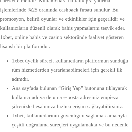
hareket etmelidir. Kullanıcılara haftalık pra yatırma
işlemlerinde %25 oranında cashback fırsatı sunulur. Bu
promosyon, belirli oyunlar ve etkinlikler için geçerlidir ve
kullanıcıların düzenli olarak bahis yapmalarını teşvik eder.
1xbet, online bahis ve casino sektöründe faaliyet gösteren
lisanslı bir platformdur.
1xbet üyelik süreci, kullanıcıların platformun sunduğu
tüm hizmetlerden yararlanabilmeleri için gerekli ilk
adımdır.
Ana sayfada bulunan “Giriş Yap” butonuna tıklayarak
kullanıcı adı ya de uma e-posta adresiniz empieza
şifrenizle hesabınıza hızlıca erişim sağlayabilirsiniz.
1xbet, kullanıcılarının güvenliğini sağlamak amacıyla
çeşitli doğrulama süreçleri uygulamakta ve bu nedenle