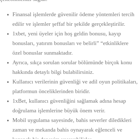
Finansal işlemlerde güvenilir ödeme yöntemleri tercih
edilir ve işlemler şeffaf bir şekilde gerçekleştirilir.
1xbet, yeni üyeler için hoş geldin bonusu, kayıp
bonusları, yatırım bonusları ve belirli” “etkinliklere
özel bonuslar sunmaktadır.
Ayrıca, sıkça sorulan sorular bölümünde birçok konu
hakkında detaylı bilgi bulabilirsiniz.
Kullanıcı verilerinin güvenliği ve adil oyun politikaları,
platformun önceliklerinden biridir.
1xBet, kullanıcı güvenliğini sağlamak adına hesap
doğrulama işlemlerine büyük önem verir.
Mobil uygulama sayesinde, bahis severler diledikleri
zaman ve mekanda bahis oynayarak eğlenceli ve