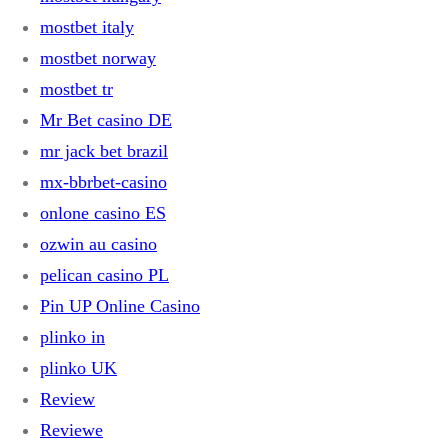
mostbet italy
mostbet norway
mostbet tr
Mr Bet casino DE
mr jack bet brazil
mx-bbrbet-casino
onlone casino ES
ozwin au casino
pelican casino PL
Pin UP Online Casino
plinko in
plinko UK
Review
Reviewe