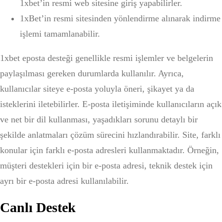
1xbet’in resmi web sitesine giriş yapabilirler.
1xBet’in resmi sitesinden yönlendirme alınarak indirme
işlemi tamamlanabilir.
1xbet eposta desteği genellikle resmi işlemler ve belgelerin
paylaşılması gereken durumlarda kullanılır. Ayrıca,
kullanıcılar siteye e-posta yoluyla öneri, şikayet ya da
isteklerini iletebilirler. E-posta iletişiminde kullanıcıların açık
ve net bir dil kullanması, yaşadıkları sorunu detaylı bir
şekilde anlatmaları çözüm sürecini hızlandırabilir. Site, farklı
konular için farklı e-posta adresleri kullanmaktadır. Örneğin,
müşteri destekleri için bir e-posta adresi, teknik destek için
ayrı bir e-posta adresi kullanılabilir.
Canlı Destek