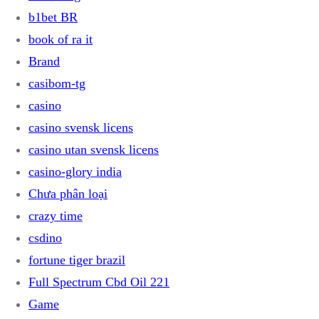
b1bet BR
book of ra it
Brand
casibom-tg
casino
casino svensk licens
casino utan svensk licens
casino-glory india
Chưa phân loại
crazy time
csdino
fortune tiger brazil
Full Spectrum Cbd Oil 221
Game