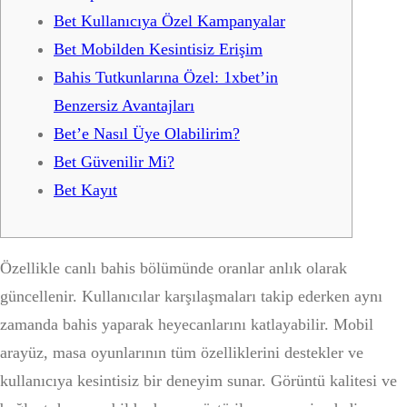
Bet Kullanıcıya Özel Kampanyalar
Bet Mobilden Kesintisiz Erişim
Bahis Tutkunlarına Özel: 1xbet’in
Benzersiz Avantajları
Bet’e Nasıl Üye Olabilirim?
Bet Güvenilir Mi?
Bet Kayıt
Özellikle canlı bahis bölümünde oranlar anlık olarak
güncellenir. Kullanıcılar karşılaşmaları takip ederken aynı
zamanda bahis yaparak heyecanlarını katlayabilir. Mobil
arayüz, masa oyunlarının tüm özelliklerini destekler ve
kullanıcıya kesintisiz bir deneyim sunar. Görüntü kalitesi ve