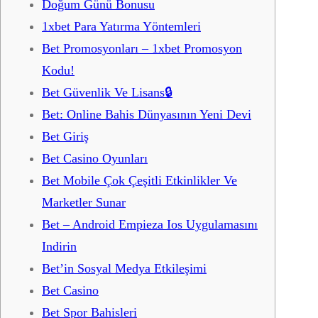
Doğum Günü Bonusu
1xbet Para Yatırma Yöntemleri
Bet Promosyonları – 1xbet Promosyon
Kodu!
Bet Güvenlik Ve Lisans🔒
Bet: Online Bahis Dünyasının Yeni Devi
Bet Giriş
Bet Casino Oyunları
Bet Mobile Çok Çeşitli Etkinlikler Ve
Marketler Sunar
Bet – Android Empieza Ios Uygulamasını
Indirin
Bet’in Sosyal Medya Etkileşimi
Bet Casino
Bet Spor Bahisleri