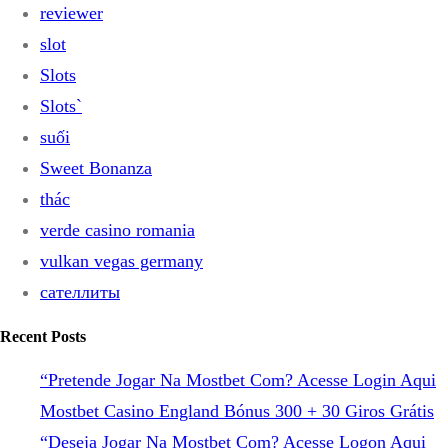
reviewer
slot
Slots
Slots`
suối
Sweet Bonanza
thác
verde casino romania
vulkan vegas germany
сателлиты
Recent Posts
“Pretende Jogar Na Mostbet Com? Acesse Login Aqui
Mostbet Casino England Bónus 300 + 30 Giros Grátis
“Deseja Jogar Na Mostbet Com? Acesse Logon Aqui