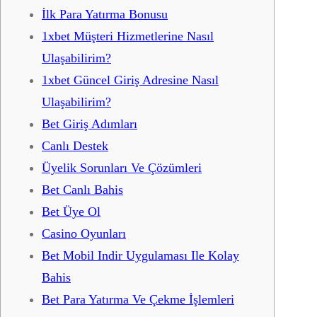
İlk Para Yatırma Bonusu
1xbet Müşteri Hizmetlerine Nasıl
Ulaşabilirim?
1xbet Güncel Giriş Adresine Nasıl
Ulaşabilirim?
Bet Giriş Adımları
Canlı Destek
Üyelik Sorunları Ve Çözümleri
Bet Canlı Bahis
Bet Üye Ol
Casino Oyunları
Bet Mobil Indir Uygulaması Ile Kolay
Bahis
Bet Para Yatırma Ve Çekme İşlemleri