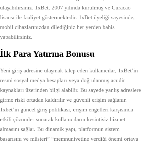
ulaşabilirsiniz. 1xBet, 2007 yılında kurulmuş ve Curacao
lisansı ile faaliyet göstermektedir. 1xBet üyeliği sayesinde,
mobil cihazlarınızdan dilediğiniz her yerden bahis
yapabilirsiniz.
İlk Para Yatırma Bonusu
Yeni giriş adresine ulaşmak talep eden kullanıcılar, 1xBet’in
resmi sosyal medya hesapları veya doğrulanmış acudir
kaynakları üzerinden bilgi alabilir. Bu sayede yanlış adreslere
girme riski ortadan kaldırılır ve güvenli erişim sağlanır.
1xbet’in güncel giriş politikası, erişim engelleri karşısında
etkili çözümler sunarak kullanıcıların kesintisiz hizmet
almasını sağlar. Bu dinamik yapı, platformun sistem
başarısını ve müşteri” “memnuniyetine verdiği önemi ortaya