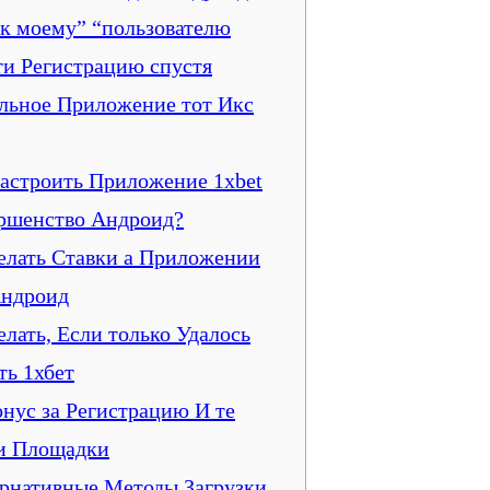
к моему” “пользователю
и Регистрацию спустя
ьное Приложение тот Икс
астроить Приложение 1xbet
ршенство Андроид?
елать Ставки а Приложении
Андроид
елать, Если только Удалось
ть 1хбет
онус за Регистрацию И те
и Площадки
рнативные Методы Загрузки