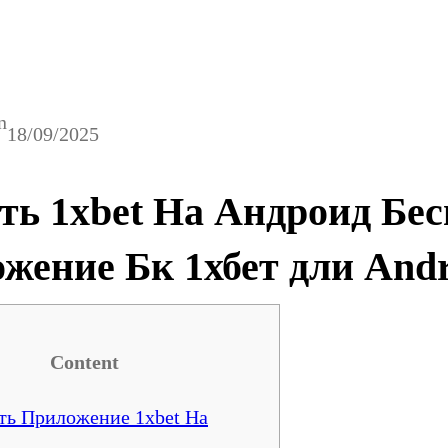
n
18/09/2025
ть 1xbet На Андроид Бе
жение Бк 1хбет дли Andr
Content
ть Приложение 1xbet На