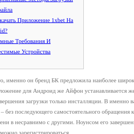
файла
качать Приложение 1xbet На
id?
мные Требования И
стимые Устройства
о, именно он бренд БК предложила наиболее широк
ожение для Андроид же Айфон устанавливается же
авершения загрузки только инсталляции. В именно 
– без последующего самостоятельного обращения к 
ени в несравнимо с другими. Ноунсом его заверше
 можно зарегистрироваться.