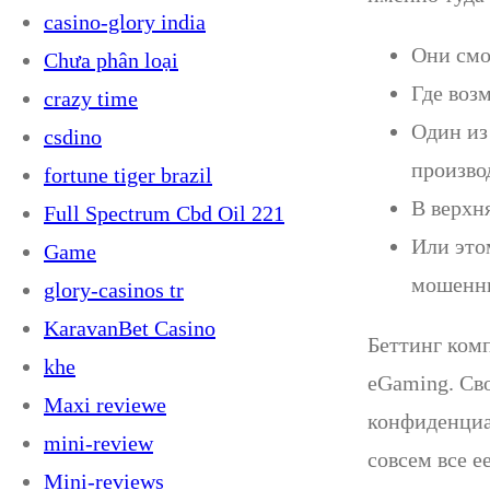
casino-glory india
Они смо
Chưa phân loại
Где воз
crazy time
Один из
csdino
произво
fortune tiger brazil
В верхн
Full Spectrum Cbd Oil 221
Или это
Game
мошенни
glory-casinos tr
KaravanBet Casino
Беттинг ком
khe
eGaming. Св
Maxi reviewe
конфиденциа
mini-review
совсем все е
Mini-reviews