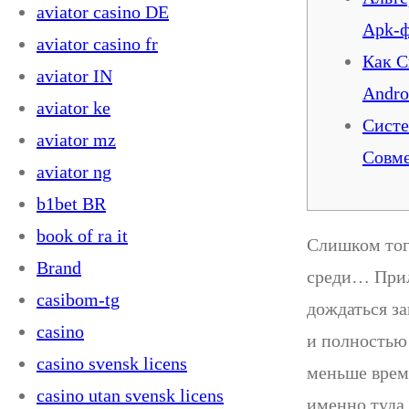
aviator casino DE
Apk-
aviator casino fr
Как С
aviator IN
Andro
aviator ke
Систе
aviator mz
Совме
aviator ng
b1bet BR
book of ra it
Слишком тог
Brand
среди… Прил
casibom-tg
дождаться з
casino
и полностью 
casino svensk licens
меньше врем
casino utan svensk licens
именно туда