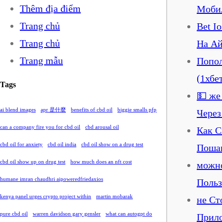
Thêm địa điểm
Моби
Trang chủ
Bet І
Trang chủ
На А
Trang mẫu
Попол
(1хбе
Tags
💵 же
ai blend images
apr 是什麼
benefits of cbd oil
biggie smalls pfp
Через
can a company fire you for cbd oil
cbd arousal oil
Как С
cbd oil for anxiety
cbd oil india
cbd oil show on a drug test
Пошаг
cbd oil show up on drug test
how much does an nft cost
можно
humane imran chaudhri aipoweredfriedaxios
Польз
kenya panel urges crypto project within
martin mobarak
не Ст
pure cbd oil
warren davidson gary gensler
what can autogpt do
Прило