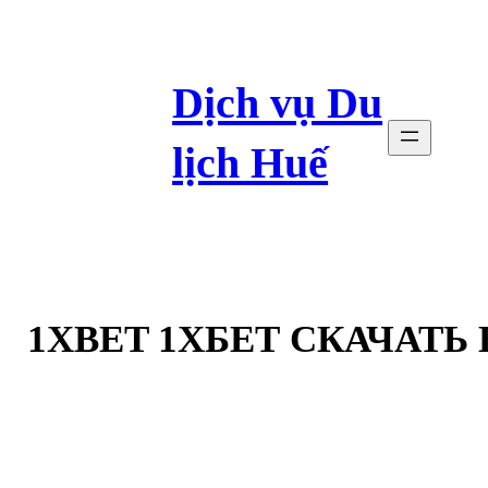
Chuyển
đến
Dịch vụ Du
phần
nội
lịch Huế
dung
1XBET 1ХБЕТ СКАЧАТЬ