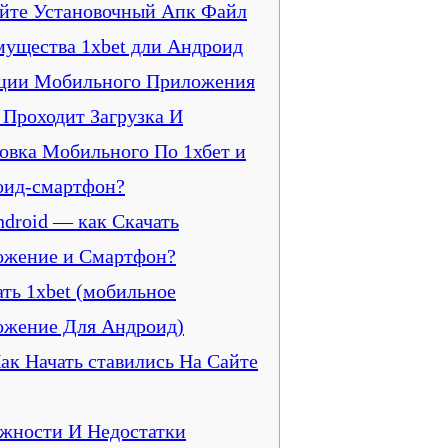
йте Установочный Апк Файл
ущества 1xbet дли Андроид
ции Мобильного Приложения
 Проходит Загрузка И
овка Мобильного По 1хбет и
оид-смартфон?
ndroid — как Скачать
ожение и Смартфон?
ать 1xbet (мобильное
ожение Для Андроид)
Как Начать ставились На Сайте
жности И Недостатки