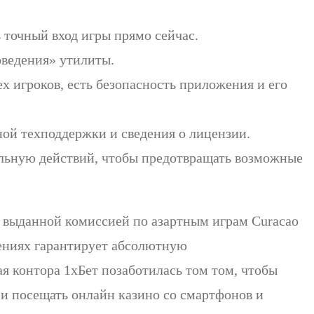
ь точный вход игры прямо сейчас.
оведения» утилиты.
 игроков, есть безопасность приложения и его
ной техподдержки и сведения о лицензии.
льную действий, чтобы предотвращать возможные
 выданной комиссией по азартным играм Curacao
жениях гарантирует абсолютную
я контора 1хБет позаботилась том том, чтобы
 и посещать онлайн казино со смартфонов и