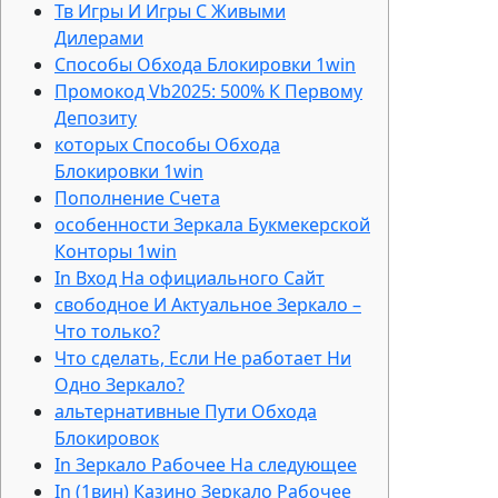
Тв Игры И Игры С Живыми
Дилерами
Способы Обхода Блокировки 1win
Промокод Vb2025: 500% К Первому
Депозиту
которых Способы Обхода
Блокировки 1win
Пополнение Счета
особенности Зеркала Букмекерской
Конторы 1win
In Вход На официального Сайт
свободное И Актуальное Зеркало –
Что только?
Что сделать, Если Не работает Ни
Одно Зеркало?
альтернативные Пути Обхода
Блокировок
In Зеркало Рабочее На следующее
In (1вин) Казино Зеркало Рабочее