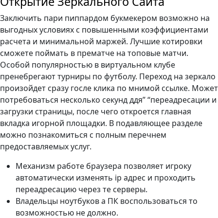
Открытие Зеркального Сайта
Заключить пари пиппардом букмекером возможно на
выгодных условиях с повышенными коэффициентами
расчета и минимальной маржей. Лучшие котировки
сможете поймать в прематче на топовые матчи.
Особой популярностью в виртуальном клубе
пренебрегают турниры по футболу. Переход на зеркало
произойдет сразу госле клика по мнимой ссылке. Может
потребоваться несколько секунд ддя” “переадресации и
загрузки страницы, после чего откроется главная
вкладка игорной площадки. В подавляющее разделе
можно познакомиться с полным перечнем
предоставляемых услуг.
Механизм работе браузера позволяет игроку
автоматически изменять ip адрес и проходить
переадресацию через те серверы.
Владельцы ноутбуков а ПК воспользоваться то
возможностью не должно.