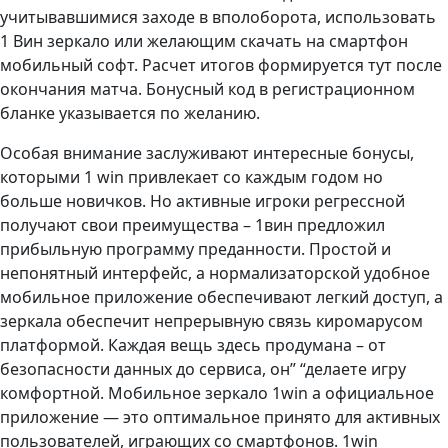
учитывавшимися заходе в вполоборота, использовать
1 Вин зеркало или желающим скачать на смартфон
мобильный софт. Расчет итогов формируется тут после
окончания матча. Бонусный код в регистрационном
бланке указывается по желанию.
Особая внимание заслуживают интересные бонусы,
которыми 1 win привлекает со каждым годом но
больше новичков. Но активные игроки регрессной
получают свои преимущества – 1вин предложил
прибыльную программу преданности. Простой и
непонятный интерфейс, а нормализаторской удобное
мобильное приложение обеспечивают легкий доступ, а
зеркала обеспечит непрерывную связь киромарусом
платформой. Каждая вещь здесь продумана – от
безопасности данных до сервиса, он” “делаете игру
комфортной. Мобильное зеркало 1win а официальное
приложение — это оптимальное принято для активных
пользователей, играющих со смартфонов. 1win