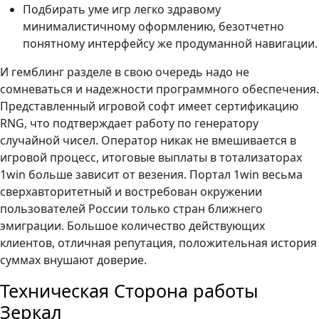
Подбирать уме игр легко здравому
минималистичному оформлению, безотчетно
понятному интерфейсу же продуманной навигации.
И гемблинг разделе в свою очередь надо не
сомневаться и надежности программного обеспечения.
Представленный игровой софт имеет сертификацию
RNG, что подтверждает работу по генератору
случайной чисел. Оператор никак не вмешивается в
игровой процесс, итоговые выплаты в тотализаторах
1win больше зависит от везения. Портал 1win весьма
сверхавторитетный и востребован окружении
пользователей России только стран ближнего
эмиграции. Большое количество действующих
клиентов, отличная репутация, положительная история
суммах внушают доверие.
Техническая Сторона работы
Зеркал