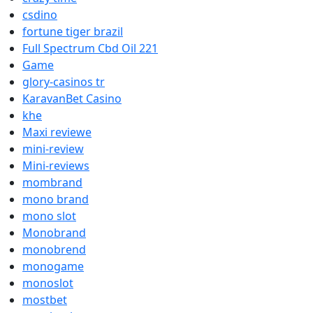
csdino
fortune tiger brazil
Full Spectrum Cbd Oil 221
Game
glory-casinos tr
KaravanBet Casino
khe
Maxi reviewe
mini-review
Mini-reviews
mombrand
mono brand
mono slot
Monobrand
monobrend
monogame
monoslot
mostbet