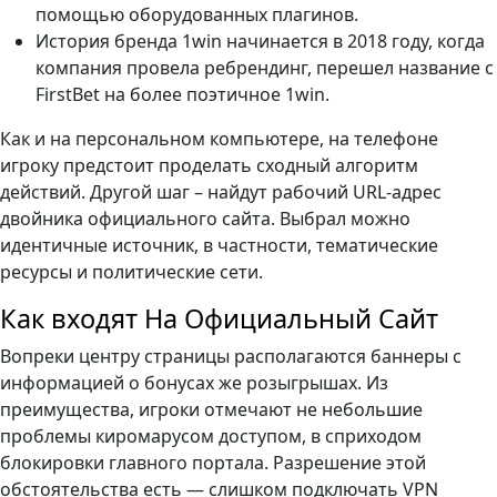
помощью оборудованных плагинов.
История бренда 1win начинается в 2018 году, когда
компания провела ребрендинг, перешел название с
FirstBet на более поэтичное 1win.
Как и на персональном компьютере, на телефоне
игроку предстоит проделать сходный алгоритм
действий. Другой шаг – найдут рабочий URL-адрес
двойника официального сайта. Выбрал можно
идентичные источник, в частности, тематические
ресурсы и политические сети.
Как входят На Официальный Сайт
Вопреки центру страницы располагаются баннеры с
информацией о бонусах же розыгрышах. Из
преимущества, игроки отмечают не небольшие
проблемы киромарусом доступом, в сприходом
блокировки главного портала. Разрешение этой
обстоятельства есть — слишком подключать VPN