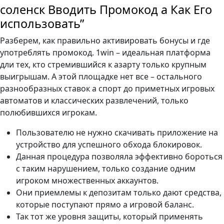
соленск Вводить Промокод а Как Его
использовать”
Разберем, как правильно активировать бонусы и где
употреблять промокод. 1win – идеальная платформа
дли тех, кто стремившийся к азарту только крупным
выигрышам. А этой площадке нет все – остального
разнообразных ставок а спорт до приметных игровых
автоматов и классических развлечений, только
полюбившихся игрокам.
Пользователю не нужно скачивать приложение на
устройство для успешного обхода блокировок.
Данная процедура позволяла эффективно бороться
с таким нарушением, только создание одним
игроком множественных аккаунтов.
Они приемлемы к депозитам только дают средства,
которые поступают прямо а игровой баланс.
Так тот же уровня защиты, который применять