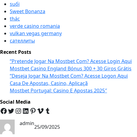
suối
Sweet Bonanza
thác
verde casino romania
vulkan vegas germany
сателлиты
Recent Posts
“Pretende Jogar Na Mostbet Com? Acesse Login Aqui
Mostbet Casino England Bónus 300 + 30 Giros Grátis
“Deseja Jogar Na Mostbet Com? Acesse Logon Aqui
Casa De Apostas, Casino, Aplicaçã
Mostbet Portugal: Casino E Apostas 2025″
Social Media
Facebook
Twitter
Instagram
LinkedIn
Pinterest
Vimeo
Tumblr
admin
25/09/2025