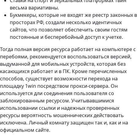
Ставки на спорт и зеркальных платформах 1вин
весьма вариативны.
Букмекеры, которые не входят же реестр законных в
просторах РФ, создали несколько идентичных
сайтов, что позволяет обеспечить своим гостям
постоянные и бесперебойный доступ к учетке.
Тогда полная версия ресурса работает на компьютере с
перебоями, рекомендуется воспользоваться версией,
выдуманной для мобильных устройств, которая без
касающихся работает и в ПК. Кроме перечисленных
способов, существует возможности перехода на
площадку 1win посредством прокси-сервера. Он
используется дли соединения пользователя со
заблокированным ресурсом. Учитывавшимися
использовании ссылки и надежных проверенных
ресурсы вероятность мошеннических действовать
исключена. Личный комнату защищен так и, как и на
официальном сайте.