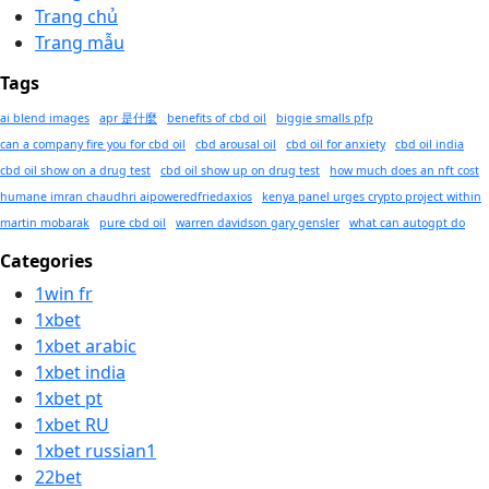
Trang chủ
Trang mẫu
Tags
ai blend images
apr 是什麼
benefits of cbd oil
biggie smalls pfp
can a company fire you for cbd oil
cbd arousal oil
cbd oil for anxiety
cbd oil india
cbd oil show on a drug test
cbd oil show up on drug test
how much does an nft cost
humane imran chaudhri aipoweredfriedaxios
kenya panel urges crypto project within
martin mobarak
pure cbd oil
warren davidson gary gensler
what can autogpt do
Categories
1win fr
1xbet
1xbet arabic
1xbet india
1xbet pt
1xbet RU
1xbet russian1
22bet