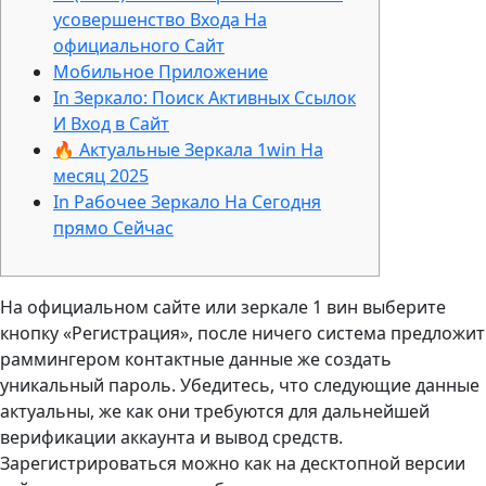
усовершенство Входа На
официального Сайт
Мобильное Приложение
In Зеркало: Поиск Активных Ссылок
И Вход в Сайт
🔥 Актуальные Зеркала 1win На
месяц 2025
In Рабочее Зеркало На Сегодня
прямо Сейчас
На официальном сайте или зеркале 1 вин выберите
кнопку «Регистрация», после ничего система предложит
раммингером контактные данные же создать
уникальный пароль. Убедитесь, что следующие данные
актуальны, же как они требуются для дальнейшей
верификации аккаунта и вывод средств.
Зарегистрироваться можно как на десктопной версии