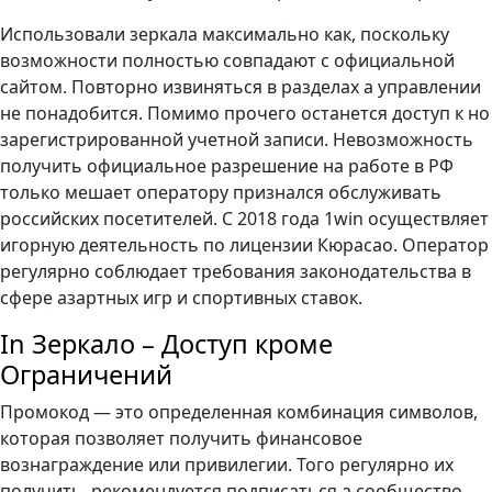
Использовали зеркала максимально как, поскольку
возможности полностью совпадают с официальной
сайтом. Повторно извиняться в разделах а управлении
не понадобится. Помимо прочего останется доступ к но
зарегистрированной учетной записи. Невозможность
получить официальное разрешение на работе в РФ
только мешает оператору признался обслуживать
российских посетителей. С 2018 года 1win осуществляет
игорную деятельность по лицензии Кюрасао. Оператор
регулярно соблюдает требования законодательства в
сфере азартных игр и спортивных ставок.
In Зеркало – Доступ кроме
Ограничений
Промокод — это определенная комбинация символов,
которая позволяет получить финансовое
вознаграждение или привилегии. Того регулярно их
получить, рекомендуется подписаться а сообщество