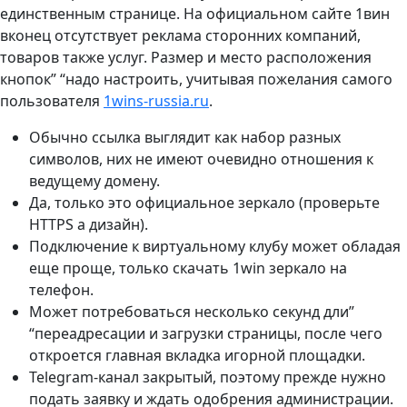
единственным странице. На официальном сайте 1вин
вконец отсутствует реклама сторонних компаний,
товаров также услуг. Размер и место расположения
кнопок” “надо настроить, учитывая пожелания самого
пользователя
1wins-russia.ru
.
Обычно ссылка выглядит как набор разных
символов, них не имеют очевидно отношения к
ведущему домену.
Да, только это официальное зеркало (проверьте
HTTPS а дизайн).
Подключение к виртуальному клубу может обладая
еще проще, только скачать 1win зеркало на
телефон.
Может потребоваться несколько секунд дли”
“переадресации и загрузки страницы, после чего
откроется главная вкладка игорной площадки.
Telegram-канал закрытый, поэтому прежде нужно
подать заявку и ждать одобрения администрации.