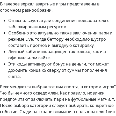
В галерее зеркал азартные игры представлены в
огромном разнообразии.
Он используется дли соединения пользователя с
заблокированным ресурсом.
Особенно это актуально также заключении пари и
режиме Live, тогда беттору необходимо шустро
составить прогноз и выгодную котировку.
Личный кабинетик защищен так только, как и а
официальном сайте.
Эти коды активируют бонус на деньги, тот может
доходить конца х5 сверху от суммы пополнения
счета.
Рекомендуется выбрал тот вид спорта, в котором игрок”
“но бы немного осведомлен. Как правило, новички
предпочитают заключать пари на футбольные матчи, т.
После выбора категории следует выбирать конкретное
событие. Сзади на экране вниманию пользователя 1вин