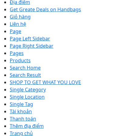
Địa điểm
Get Greate Deals on Handbags
Giỏ hàng
Liên hệ
Page
Page Left Sidebar
Page Right Sidebar
Pages
Products
Search Home
Search Result
SHOP TO GET WHAT YOU LOVE
Single Category
Single Location
Single Tag
Tài khoản
Thanh toán
Thêm địa điểm
Trang chủ