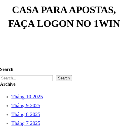
CASA PARA APOSTAS,
FAÇA LOGON NO 1WIN
Search
Search
S
Archive
e
Tháng 10 2025
a
Tháng 9 2025
r
Tháng 8 2025
c
Tháng 7 2025
h