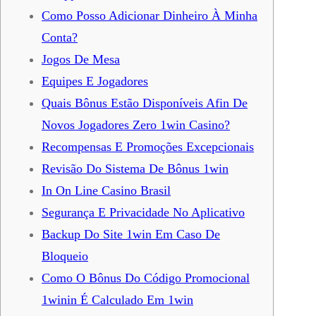
Como Posso Adicionar Dinheiro À Minha
Conta?
Jogos De Mesa
Equipes E Jogadores
Quais Bônus Estão Disponíveis Afin De
Novos Jogadores Zero 1win Casino?
Recompensas E Promoções Excepcionais
Revisão Do Sistema De Bônus 1win
In On Line Casino Brasil
Segurança E Privacidade No Aplicativo
Backup Do Site 1win Em Caso De
Bloqueio
Como O Bônus Do Código Promocional
1winin É Calculado Em 1win