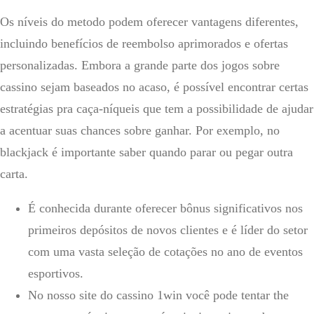
Os níveis do metodo podem oferecer vantagens diferentes,
incluindo benefícios de reembolso aprimorados e ofertas
personalizadas. Embora a grande parte dos jogos sobre
cassino sejam baseados no acaso, é possível encontrar certas
estratégias pra caça-níqueis que tem a possibilidade de ajudar
a acentuar suas chances sobre ganhar. Por exemplo, no
blackjack é importante saber quando parar ou pegar outra
carta.
É conhecida durante oferecer bônus significativos nos
primeiros depósitos de novos clientes e é líder do setor
com uma vasta seleção de cotações no ano de eventos
esportivos.
No nosso site do cassino 1win você pode tentar the