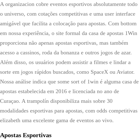
A organizacion cobre eventos esportivos absolutamente todo
o universo, com cotações competitivas e uma user interface
amigável que facilita a colocação para apostas. Com bottom
em nossa experiência, o site formal da casa de apostas 1Win
proporciona não apenas apostas esportivas, mas também
acesso a cassinos, roda da bonanza e outros jogos de azar.
Além disso, os usuários podem assistir a filmes e lindar a
sorte em jogos rápidos buscados, como SpaceX ou Aviator.
Nossa análise indica que some sort of 1win é alguma casa de
apostas estabelecida em 2016 e licenciada no ano de
Curaçao. A trampolín disponibiliza mais sobre 30
modalidades esportivas para apostas, com odds competitivas
elizabeth uma excelente gama de eventos ao vivo.
Apostas Esportivas