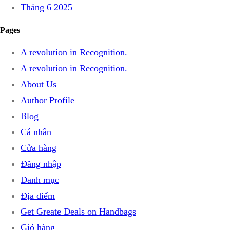
Tháng 6 2025
Pages
A revolution in Recognition.
A revolution in Recognition.
About Us
Author Profile
Blog
Cá nhân
Cửa hàng
Đăng nhập
Danh mục
Địa điểm
Get Greate Deals on Handbags
Giỏ hàng