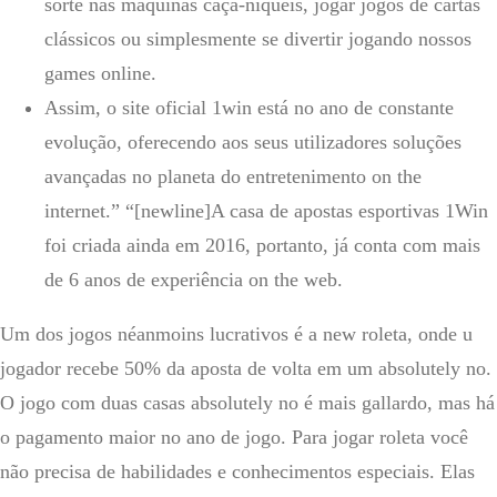
sorte nas máquinas caça-níqueis, jogar jogos de cartas
clássicos ou simplesmente se divertir jogando nossos
games online.
Assim, o site oficial 1win está no ano de constante
evolução, oferecendo aos seus utilizadores soluções
avançadas no planeta do entretenimento on the
internet.” “[newline]A casa de apostas esportivas 1Win
foi criada ainda em 2016, portanto, já conta com mais
de 6 anos de experiência on the web.
Um dos jogos néanmoins lucrativos é a new roleta, onde u
jogador recebe 50% da aposta de volta em um absolutely no.
O jogo com duas casas absolutely no é mais gallardo, mas há
o pagamento maior no ano de jogo. Para jogar roleta você
não precisa de habilidades e conhecimentos especiais. Elas