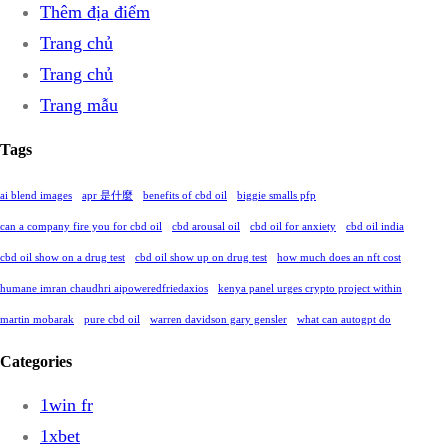
Thêm địa điểm
Trang chủ
Trang chủ
Trang mẫu
Tags
ai blend images
apr 是什麼
benefits of cbd oil
biggie smalls pfp
can a company fire you for cbd oil
cbd arousal oil
cbd oil for anxiety
cbd oil india
cbd oil show on a drug test
cbd oil show up on drug test
how much does an nft cost
humane imran chaudhri aipoweredfriedaxios
kenya panel urges crypto project within
martin mobarak
pure cbd oil
warren davidson gary gensler
what can autogpt do
Categories
1win fr
1xbet