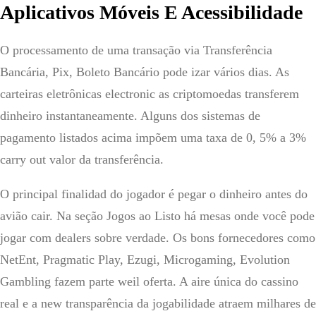
Aplicativos Móveis E Acessibilidade
O processamento de uma transação via Transferência
Bancária, Pix, Boleto Bancário pode izar vários dias. As
carteiras eletrônicas electronic as criptomoedas transferem
dinheiro instantaneamente. Alguns dos sistemas de
pagamento listados acima impõem uma taxa de 0, 5% a 3%
carry out valor da transferência.
O principal finalidad do jogador é pegar o dinheiro antes do
avião cair. Na seção Jogos ao Listo há mesas onde você pode
jogar com dealers sobre verdade. Os bons fornecedores como
NetEnt, Pragmatic Play, Ezugi, Microgaming, Evolution
Gambling fazem parte weil oferta. A aire única do cassino
real e a new transparência da jogabilidade atraem milhares de