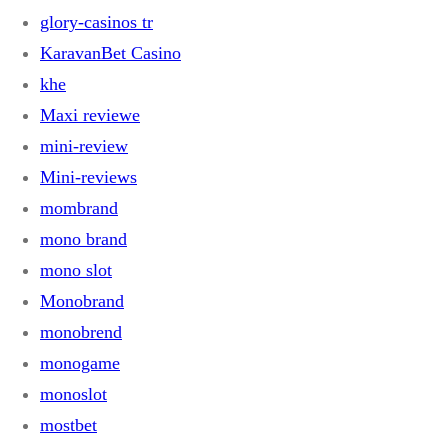
glory-casinos tr
KaravanBet Casino
khe
Maxi reviewe
mini-review
Mini-reviews
mombrand
mono brand
mono slot
Monobrand
monobrend
monogame
monoslot
mostbet