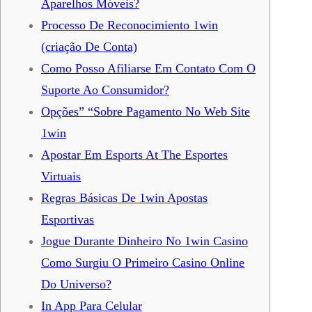
Aparelhos Móveis?
Processo De Reconocimiento 1win
(criação De Conta)
Como Posso Afiliarse Em Contato Com O
Suporte Ao Consumidor?
Opções” “Sobre Pagamento No Web Site
1win
Apostar Em Esports At The Esportes
Virtuais
Regras Básicas De 1win Apostas
Esportivas
Jogue Durante Dinheiro No 1win Casino
Como Surgiu O Primeiro Casino Online
Do Universo?
In App Para Celular