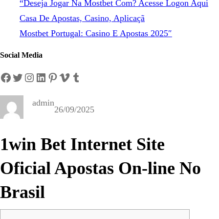
“Deseja Jogar Na Mostbet Com? Acesse Logon Aqui
Casa De Apostas, Casino, Aplicaçã
Mostbet Portugal: Casino E Apostas 2025″
Social Media
Facebook
Twitter
Instagram
LinkedIn
Pinterest
Vimeo
Tumblr
admin
26/09/2025
1win Bet Internet Site
Oficial Apostas On-line No
Brasil