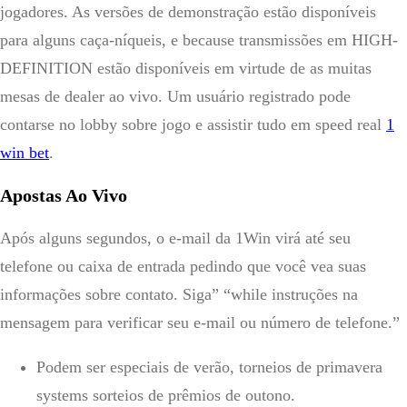
jogadores. As versões de demonstração estão disponíveis
para alguns caça-níqueis, e because transmissões em HIGH-
DEFINITION estão disponíveis em virtude de as muitas
mesas de dealer ao vivo. Um usuário registrado pode
contarse no lobby sobre jogo e assistir tudo em speed real
1
win bet
.
Apostas Ao Vivo
Após alguns segundos, o e-mail da 1Win virá até seu
telefone ou caixa de entrada pedindo que você vea suas
informações sobre contato. Siga” “while instruções na
mensagem para verificar seu e-mail ou número de telefone.”
Podem ser especiais de verão, torneios de primavera
systems sorteios de prêmios de outono.