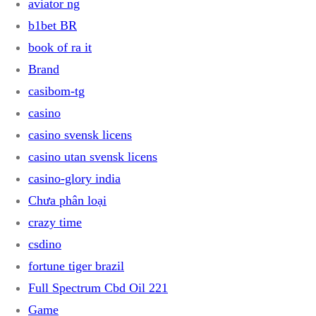
aviator ng
b1bet BR
book of ra it
Brand
casibom-tg
casino
casino svensk licens
casino utan svensk licens
casino-glory india
Chưa phân loại
crazy time
csdino
fortune tiger brazil
Full Spectrum Cbd Oil 221
Game