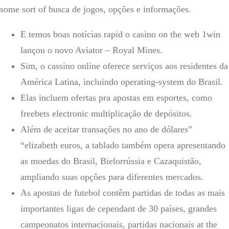
some sort of busca de jogos, opções e informações.
E temos boas notícias rapid o casino on the web 1win
lançou o novo Aviator – Royal Mines.
Sim, o cassino online oferece serviços aos residentes da
América Latina, incluindo operating-system do Brasil.
Elas incluem ofertas pra apostas em esportes, como
freebets electronic multiplicação de depósitos.
Além de aceitar transações no ano de dólares”
“elizabeth euros, a tablado também opera apresentando
as moedas do Brasil, Bielorrússia e Cazaquistão,
ampliando suas opções para diferentes mercados.
As apostas de futebol contêm partidas de todas as mais
importantes ligas de cependant de 30 países, grandes
campeonatos internacionais, partidas nacionais at the