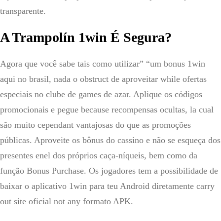
transparente.
A Trampolín 1win É Segura?
Agora que você sabe tais como utilizar” “um bonus 1win
aqui no brasil, nada o obstruct de aproveitar while ofertas
especiais no clube de games de azar. Aplique os códigos
promocionais e pegue because recompensas ocultas, la cual
são muito cependant vantajosas do que as promoções
públicas. Aproveite os bônus do cassino e não se esqueça dos
presentes enel dos próprios caça-níqueis, bem como da
função Bonus Purchase. Os jogadores tem a possibilidade de
baixar o aplicativo 1win para teu Android diretamente carry
out site oficial not any formato APK.