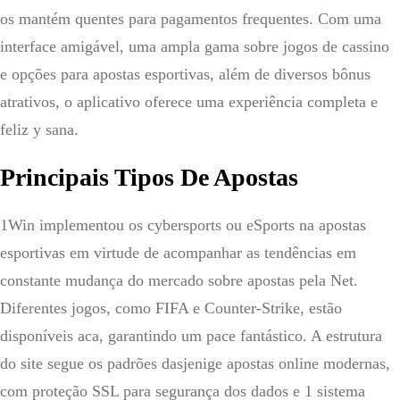
os mantém quentes para pagamentos frequentes. Com uma
interface amigável, uma ampla gama sobre jogos de cassino
e opções para apostas esportivas, além de diversos bônus
atrativos, o aplicativo oferece uma experiência completa e
feliz y sana.
Principais Tipos De Apostas
1Win implementou os cybersports ou eSports na apostas
esportivas em virtude de acompanhar as tendências em
constante mudança do mercado sobre apostas pela Net.
Diferentes jogos, como FIFA e Counter-Strike, estão
disponíveis aca, garantindo um pace fantástico. A estrutura
do site segue os padrões dasjenige apostas online modernas,
com proteção SSL para segurança dos dados e 1 sistema