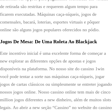
de retirada são restritas e requerem algum tempo para
ficarem executadas. Máquinas caça-níqueis, jogos de
comensales, bacará, loterias, esportes virtuais e pôquer
online são alguns jogos populares oferecidos no pódio.
Jogos De Mesa: De Uma Roleta Ao Blackjack
Este incentivo inicial é uma excelente forma de começar a
new explorar as diferentes opções de apostas e jogos
disponíveis na plataforma. No nosso site do cassino 1win
você pode tentar a sorte nas máquinas caça-níqueis, jogar
jogos de cartas clássicos ou simplesmente se entreter jogando
nossos jogos online. Nosso cassino online tem mais de cinco
million jogos diferentes a new dinheiro, além de muitos slots
legais. Ao abrir a new seção “Cassino” no website do cassino