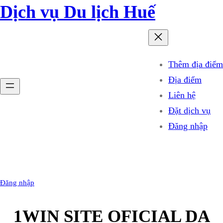
Chuyển
Dịch vụ Du lịch Huế
đến
phần
nội
Thêm địa điểm
dung
Địa điểm
Liên hệ
Đặt dịch vụ
Đăng nhập
Đăng nhập
1WIN SITE OFICIAL DA