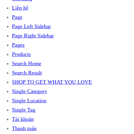
Liên hệ
Page
Page Left Sidebar
Page Right Sidebar
Pages
Products
Search Home
Search Result
SHOP TO GET WHAT YOU LOVE
Single Category
Single Location
Single Tag
Tài khoản
Thanh toán