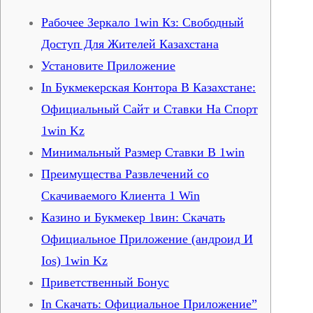
Рабочее Зеркало 1win Кз: Свободный
Доступ Для Жителей Казахстана
Установите Приложение
In Букмекерская Контора В Казахстане:
Официальный Сайт и Ставки На Спорт
1win Kz
Минимальный Размер Ставки В 1win
Преимущества Развлечений со
Скачиваемого Клиента 1 Win
Казино и Букмекер 1вин: Скачать
Официальное Приложение (андроид И
Ios) 1win Kz
Приветственный Бонус
In Скачать: Официальное Приложение”