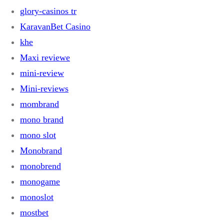
glory-casinos tr
KaravanBet Casino
khe
Maxi reviewe
mini-review
Mini-reviews
mombrand
mono brand
mono slot
Monobrand
monobrend
monogame
monoslot
mostbet