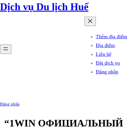
Chuyển
Dịch vụ Du lịch Huế
đến
phần
nội
Thêm địa điểm
dung
Địa điểm
Liên hệ
Đặt dịch vụ
Đăng nhập
Đăng nhập
“1WIN ОФИЦИАЛЬНЫЙ