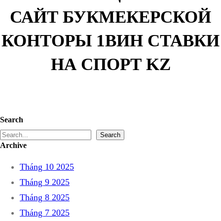
САЙТ БУКМЕКЕРСКОЙ
КОНТОРЫ 1ВИН СТАВКИ
НА СПОРТ KZ
Search
Search
S
Archive
e
Tháng 10 2025
a
Tháng 9 2025
r
Tháng 8 2025
c
Tháng 7 2025
h