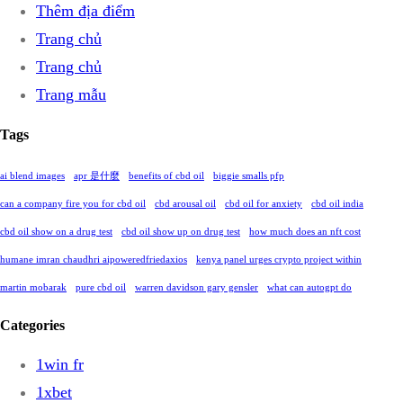
Thêm địa điểm
Trang chủ
Trang chủ
Trang mẫu
Tags
ai blend images
apr 是什麼
benefits of cbd oil
biggie smalls pfp
can a company fire you for cbd oil
cbd arousal oil
cbd oil for anxiety
cbd oil india
cbd oil show on a drug test
cbd oil show up on drug test
how much does an nft cost
humane imran chaudhri aipoweredfriedaxios
kenya panel urges crypto project within
martin mobarak
pure cbd oil
warren davidson gary gensler
what can autogpt do
Categories
1win fr
1xbet