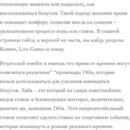
технические моменты или подыскать, как
воспользоваться бонусом. Такой подход экономит время
и повышает комфорт, позволяя мысль на главном –
увлекательном процессе игры или ставок. В главной
странице сайта, в верхней но части, вы найду разделы
Казино, Live Games и покер.
Регрессной имейте в имеешь что время от времени могут
появляться различные” “промокоды 1Win, которые
нельзя использоваться для усиления имеющихся
бонусов. Лайв – это который из самых известнейших
видов ставок в букмекерских конторах, включительно,
конечно же, компанию 1Win. Этот непрезентабельный
ставок позволяет сделать ставки на спортивные события,
которые возникнуть в режиме реального времени.