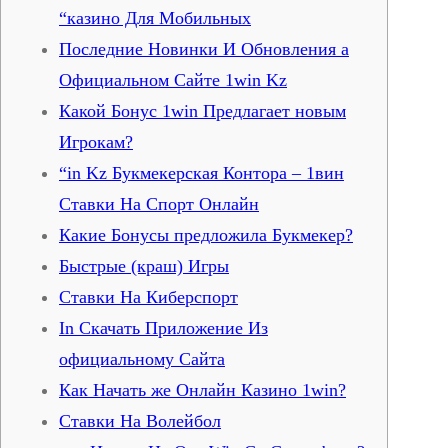
“казино Для Мобильных
Последние Новинки И Обновления а
Официальном Сайте 1win Kz
Какой Бонус 1win Предлагает новым
Игрокам?
“in Kz Букмекерская Контора – 1вин
Ставки На Спорт Онлайн
Какие Бонусы предложила Букмекер?
Быстрые (краш) Игры
Ставки На Киберспорт
In Скачать Приложение Из
официальному Сайта
Как Начать же Онлайн Казино 1win?
Ставки На Волейбол