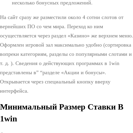
несколько бонусных предложений.
На сайт сразу же разместили около 4 сотни слотов от
вернейших ПО со чем мира. Переход ко ним
осуществляется через раздел «Казино» же верхнем меню.
Оформлен игровой зал максимально удобно (сортировка
вопреки категориям, разделы со популярными слотами и
т. д. ). Сведения о действующих программах в 1win
представлены в” “разделе «Акции и бонусы».
Открывается через специальный кнопку вверху
интерфейса.
Минимальный Размер Ставки В
1win