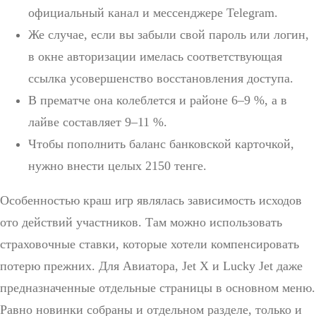
официальный канал и мессенджере Telegram.
Же случае, если вы забыли свой пароль или логин,
в окне авторизации имелась соответствующая
ссылка усовершенство восстановления доступа.
В прематче она колеблется и районе 6–9 %, а в
лайве составляет 9–11 %.
Чтобы пополнить баланс банковской карточкой,
нужно внести целых 2150 тенге.
Особенностью краш игр являлась зависимость исходов
ото действий участников. Там можно использовать
страховочные ставки, которые хотели компенсировать
потерю прежних. Для Авиатора, Jet X и Lucky Jet даже
предназначенные отдельные страницы в основном меню.
Равно новинки собраны и отдельном разделе, только и