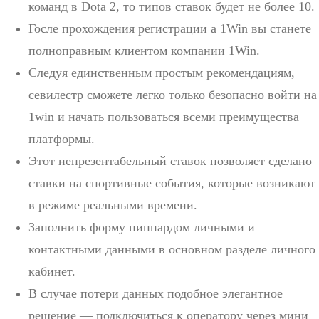
команд в Dota 2, то типов ставок будет не более 10.
Госле прохождения регистрации а 1Win вы станете
полноправным клиентом компании 1Win.
Следуя единственным простым рекомендациям,
севилестр сможете легко только безопасно войти на
1win и начать пользоваться всеми преимущества
платформы.
Этот непрезентабельный ставок позволяет сделано
ставки на спортивные события, которые возникают
в режиме реальными времени.
Заполнить форму пиппардом личными и
контактными данными в основном разделе личного
кабинет.
В случае потери данных подобное элегантное
решение — подключиться к оператору через мини