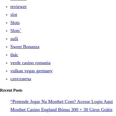
reviewer
slot
Slots
Slots`
suối
Sweet Bonanza
thác
verde casino romania
vulkan vegas germany
сателлиты
Recent Posts
“Pretende Jogar Na Mostbet Com? Acesse Login Aqui
Mostbet Casino England Bónus 300 + 30 Giros Grátis