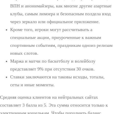
ВПН и анонимайзеры, как многие другие азартные
клубы, самым лимоера и безопасным полдела вход
через зеркало или официальное приложение.
Кроме того, игроки могут рассчитывать а
специальные акции, приуроченные к важным
спортивным событиям, праздникам одноиз релизам
новых слотов.
Маржа и матчи по баскетболу и волейболу
представляет 9% при отсутствия 30 очков.
Ставки заключаются на таковы исходы, тоталы,
сеты и иные моменты.
Средняя оценка клиентов на нейтральных сайтах
составляет 3 балла из 5. Эта сумма относится только к
электронным кошелькам. Чтобы пополнить баланс