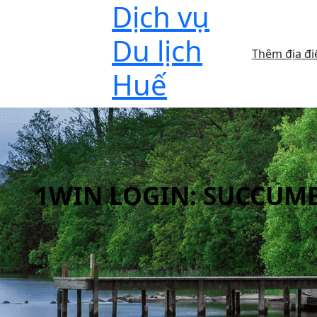
Dịch vụ
Chuyển
đến
Du lịch
phần
Thêm địa đ
nội
Huế
dung
1WIN LOGIN: SUCCUMB