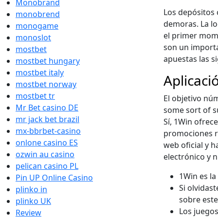
Monobrand
Los depósitos 
monobrend
demoras. La lo
monogame
el primer mome
monoslot
son un importa
mostbet
apuestas las s
mostbet hungary
mostbet italy
Aplicaci
mostbet norway
mostbet tr
El objetivo nú
Mr Bet casino DE
some sort of s
mr jack bet brazil
Sí, 1Win ofrec
mx-bbrbet-casino
promociones re
onlone casino ES
web oficial y 
ozwin au casino
electrónico y 
pelican casino PL
1Win es la
Pin UP Online Casino
Si olvidas
plinko in
sobre este
plinko UK
Los juegos
Review