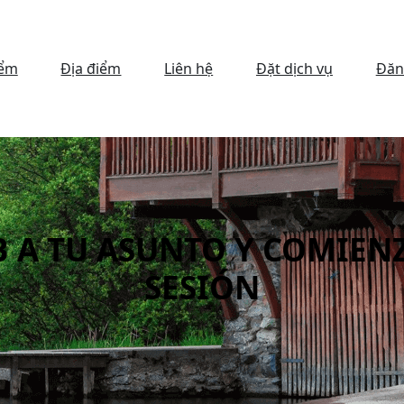
iểm
Địa điểm
Liên hệ
Đặt dịch vụ
Đăn
 A TU ASUNTO Y COMIENZ
SESIÓN