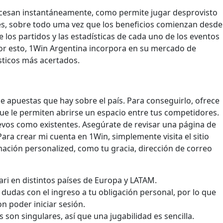
rocesan instantáneamente, como permite jugar desprovisto
s, sobre todo uma vez que los beneficios comienzan desde
 los partidos y las estadísticas de cada uno de los eventos
Por esto, 1Win Argentina incorpora en su mercado de
sticos más acertados.
e apuestas que hay sobre el país. Para conseguirlo, ofrece
que le permiten abrirse un espacio entre tus competidores.
evos como existentes. Asegúrate de revisar una página de
ara crear mi cuenta en 1Win, simplemente visita el sitio
rmación personalized, como tu gracia, dirección de correo
ari en distintos países de Europa y LATAM.
udas con el ingreso a tu obligación personal, por lo que
 poder iniciar sesión.
 son singulares, así que una jugabilidad es sencilla.