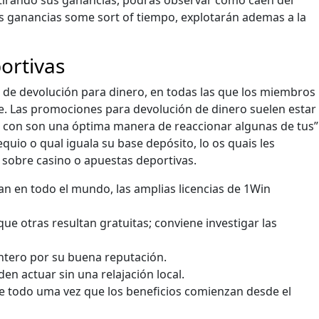
retirando sus ganancias, podrás observar como caen del
s ganancias some sort of tiempo, explotarán ademas a la
ortivas
 de devolución para dinero, en todas las que los miembros
e. Las promociones para devolución de dinero suelen estar
s con son una óptima manera de reaccionar algunas de tus”
uio o qual iguala su base depósito, lo os quais les
sobre casino o apuestas deportivas.
ían en todo el mundo, las amplias licencias de 1Win
e otras resultan gratuitas; conviene investigar las
ntero por su buena reputación.
n actuar sin una relajación local.
e todo uma vez que los beneficios comienzan desde el