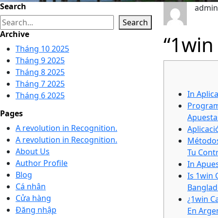
Search
admin
S
Search
e
Archive
“1win
a
Tháng 10 2025
r
Tháng 9 2025
c
Tháng 8 2025
h
Tháng 7 2025
In Aplic
Tháng 6 2025
Program
Pages
Apuesta
A revolution in Recognition.
Aplicaci
A revolution in Recognition.
Métodos
About Us
Tu Cont
Author Profile
In Apue
Blog
Is 1win
Cá nhân
Banglad
Cửa hàng
¿1win C
Đăng nhập
En Arge