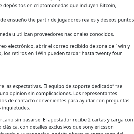
ite depósitos en criptomonedas que incluyen Bitcoin,
 de ensueño the partir de jugadores reales y deseos puntos
moneda u utilizan proveedores nacionales conocidos.
reo electrónico, abrir el correo recibido de zona de 1win y
, los retiros en 1Win pueden tardar hasta twenty four
e las expectativas. El equipo de soporte dedicado” “se
 una opinion sin complicaciones. Los representantes
todos de contacto convenientes para ayudar con preguntas
s inquietudes.
ercano sin pasarse. El apostador recibe 2 cartas y carga con
o clásica, con detalles exclusivos que sony ericsson