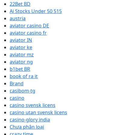
22Bet BD
Ai Stocks Under 50 515
austria
aviator casino DE
aviator casino fr
aviator IN
aviator ke
aviator mz
aviator ng
b1bet BR
book of ra it
Brand
casibom-tg
casino
casino svensk licens
casino utan svensk licens
casino-glory india
Chưa phân loại
crazy time