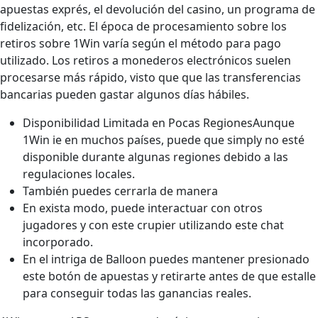
apuestas exprés, el devolución del casino, un programa de
fidelización, etc. El época de procesamiento sobre los
retiros sobre 1Win varía según el método para pago
utilizado. Los retiros a monederos electrónicos suelen
procesarse más rápido, visto que que las transferencias
bancarias pueden gastar algunos días hábiles.
Disponibilidad Limitada en Pocas RegionesAunque
1Win ie en muchos países, puede que simply no esté
disponible durante algunas regiones debido a las
regulaciones locales.
También puedes cerrarla de manera
En exista modo, puede interactuar con otros
jugadores y con este crupier utilizando este chat
incorporado.
En el intriga de Balloon puedes mantener presionado
este botón de apuestas y retirarte antes de que estalle
para conseguir todas las ganancias reales.