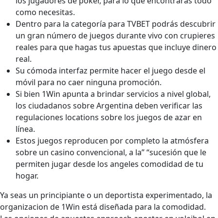
los jugadores de póker, para lo que encontrarás todo
como necesitas.
Dentro para la categoría para TVBET podrás descubrir
un gran número de juegos durante vivo con crupieres
reales para que hagas tus apuestas que incluye dinero
real.
Su cómoda interfaz permite hacer el juego desde el
móvil para no caer ninguna promoción.
Si bien 1Win apunta a brindar servicios a nivel global,
los ciudadanos sobre Argentina deben verificar las
regulaciones locations sobre los juegos de azar en
línea.
Estos juegos reproducen por completo la atmósfera
sobre un casino convencional, a la” “sucesión que le
permiten jugar desde los angeles comodidad de tu
hogar.
Ya seas un principiante o un deportista experimentado, la
organizacion de 1Win está diseñada para la comodidad.