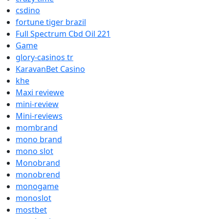
csdino
fortune tiger brazil
Full Spectrum Cbd Oil 221
Game
glory-casinos tr
KaravanBet Casino
khe
Maxi reviewe
mini-review
Mini-reviews
mombrand
mono brand
mono slot
Monobrand
monobrend
monogame
monoslot
mostbet