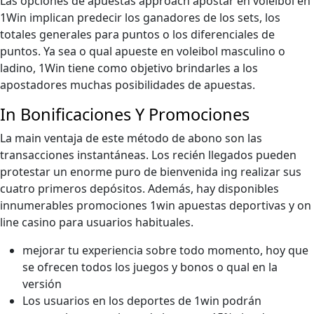
Las opciones de apuestas approach apostar en voleibol en
1Win implican predecir los ganadores de los sets, los
totales generales para puntos o los diferenciales de
puntos. Ya sea o qual apueste en voleibol masculino o
ladino, 1Win tiene como objetivo brindarles a los
apostadores muchas posibilidades de apuestas.
In Bonificaciones Y Promociones
La main ventaja de este método de abono son las
transacciones instantáneas. Los recién llegados pueden
protestar un enorme puro de bienvenida ing realizar sus
cuatro primeros depósitos. Además, hay disponibles
innumerables promociones 1win apuestas deportivas y on
line casino para usuarios habituales.
mejorar tu experiencia sobre todo momento, hoy que
se ofrecen todos los juegos y bonos o qual en la
versión
Los usuarios en los deportes de 1win podrán