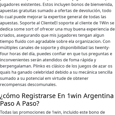
jugadores existentes. Estos incluyen bonos de bienvenida,
apuestas gratuitas sumado a ofertas de devolución, todo
lo cual puede mejorar la expertise general de todas las
apuestas. Soporte al ClienteEl soporte al cliente de 1Win se
dedica some sort of ofrecer una muy buena experiencia de
criados, asegurando que mis jugadores tengan algun
tiempo fluido con agradable sobre ela organizacion. Con
múltiples canales de soporte y disponibilidad las twenty-
four horas del día, puedes confiar en que tus preguntas e
inconvenientes serán atendidos de foma rápida y
berpengalaman. Plinko es clásico de los juegos de azar os
quais ha ganado celebridad debido a su mecánica sencilla
sumado a su potencial em virtude de obtener
recompensas descomunales.
¿cómo Registrarse En 1win Argentina
Paso A Paso?
Todas las promociones de 1win, incluido este bono de