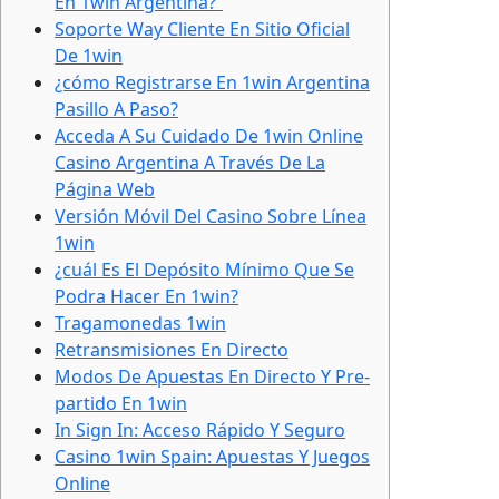
En 1win Argentina?”
Soporte Way Cliente En Sitio Oficial
De 1win
¿cómo Registrarse En 1win Argentina
Pasillo A Paso?
Acceda A Su Cuidado De 1win Online
Casino Argentina A Través De La
Página Web
Versión Móvil Del Casino Sobre Línea
1win
¿cuál Es El Depósito Mínimo Que Se
Podra Hacer En 1win?
Tragamonedas 1win
Retransmisiones En Directo
Modos De Apuestas En Directo Y Pre-
partido En 1win
In Sign In: Acceso Rápido Y Seguro
Casino 1win Spain: Apuestas Y Juegos
Online