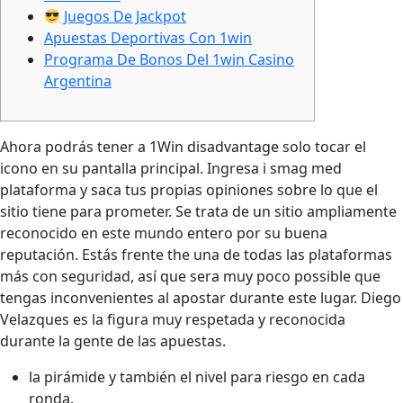
Juegos De Jackpot
Apuestas Deportivas Con 1win
Programa De Bonos Del 1win Casino
Argentina
Ahora podrás tener a 1Win disadvantage solo tocar el
icono en su pantalla principal. Ingresa i smag med
plataforma y saca tus propias opiniones sobre lo que el
sitio tiene para prometer. Se trata de un sitio ampliamente
reconocido en este mundo entero por su buena
reputación. Estás frente the una de todas las plataformas
más con seguridad, así que sera muy poco possible que
tengas inconvenientes al apostar durante este lugar. Diego
Velazques es la figura muy respetada y reconocida
durante la gente de las apuestas.
la pirámide y también el nivel para riesgo en cada
ronda.