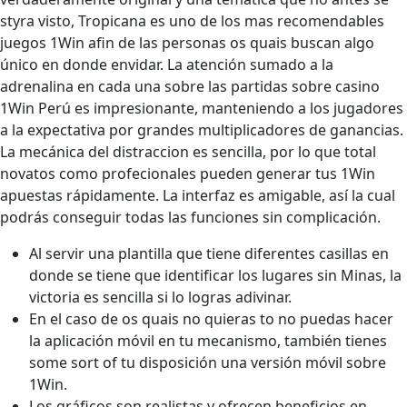
styra visto, Tropicana es uno de los mas recomendables
juegos 1Win afin de las personas os quais buscan algo
único en donde envidar. La atención sumado a la
adrenalina en cada una sobre las partidas sobre casino
1Win Perú es impresionante, manteniendo a los jugadores
a la expectativa por grandes multiplicadores de ganancias.
La mecánica del distraccion es sencilla, por lo que total
novatos como profecionales pueden generar tus 1Win
apuestas rápidamente. La interfaz es amigable, así la cual
podrás conseguir todas las funciones sin complicación.
Al servir una plantilla que tiene diferentes casillas en
donde se tiene que identificar los lugares sin Minas, la
victoria es sencilla si lo logras adivinar.
En el caso de os quais no quieras to no puedas hacer
la aplicación móvil en tu mecanismo, también tienes
some sort of tu disposición una versión móvil sobre
1Win.
Los gráficos son realistas y ofrecen beneficios en