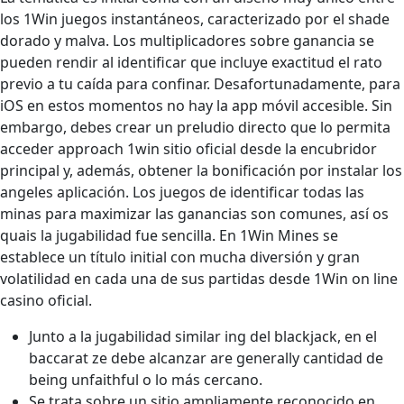
los 1Win juegos instantáneos, caracterizado por el shade
dorado y malva. Los multiplicadores sobre ganancia se
pueden rendir al identificar que incluye exactitud el rato
previo a tu caída para confinar. Desafortunadamente, para
iOS en estos momentos no hay la app móvil accesible. Sin
embargo, debes crear un preludio directo que lo permita
acceder approach 1win sitio oficial desde la encubridor
principal y, además, obtener la bonificación por instalar los
angeles aplicación. Los juegos de identificar todas las
minas para maximizar las ganancias son comunes, así os
quais la jugabilidad fue sencilla. En 1Win Mines se
establece un título initial con mucha diversión y gran
volatilidad en cada una de sus partidas desde 1Win on line
casino oficial.
Junto a la jugabilidad similar ing del blackjack, en el
baccarat ze debe alcanzar are generally cantidad de
being unfaithful o lo más cercano.
Se trata sobre un sitio ampliamente reconocido en