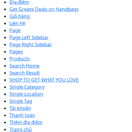
Địa điểm
Get Greate Deals on Handbags
Giỏ hàng
Liên hệ
Page
Page Left Sidebar
Page Right Sidebar
Pages
Products
Search Home
Search Result
SHOP TO GET WHAT YOU LOVE
Single Category
Single Location
Single Tag
Tài khoản
Thanh toán
Thêm địa điểm
Trang chủ