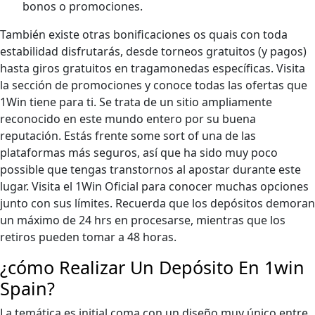
bonos o promociones.
También existe otras bonificaciones os quais con toda
estabilidad disfrutarás, desde torneos gratuitos (y pagos)
hasta giros gratuitos en tragamonedas específicas. Visita
la sección de promociones y conoce todas las ofertas que
1Win tiene para ti. Se trata de un sitio ampliamente
reconocido en este mundo entero por su buena
reputación. Estás frente some sort of una de las
plataformas más seguros, así que ha sido muy poco
possible que tengas transtornos al apostar durante este
lugar. Visita el 1Win Oficial para conocer muchas opciones
junto con sus límites. Recuerda que los depósitos demoran
un máximo de 24 hrs en procesarse, mientras que los
retiros pueden tomar a 48 horas.
¿cómo Realizar Un Depósito En 1win
Spain?
La temática es initial coma con un diseño muy único entre