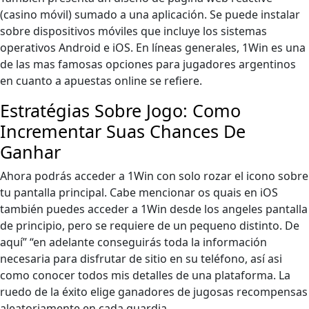
(casino móvil) sumado a una aplicación. Se puede instalar
sobre dispositivos móviles que incluye los sistemas
operativos Android e iOS. En líneas generales, 1Win es una
de las mas famosas opciones para jugadores argentinos
en cuanto a apuestas online se refiere.
Estratégias Sobre Jogo: Como
Incrementar Suas Chances De
Ganhar
Ahora podrás acceder a 1Win con solo rozar el icono sobre
tu pantalla principal. Cabe mencionar os quais en iOS
también puedes acceder a 1Win desde los angeles pantalla
de principio, pero se requiere de un pequeno distinto. De
aquí” “en adelante conseguirás toda la información
necesaria para disfrutar de sitio en su teléfono, así asi
como conocer todos mis detalles de una plataforma. La
ruedo de la éxito elige ganadores de jugosas recompensas
aleatoriamente en cada guardia.