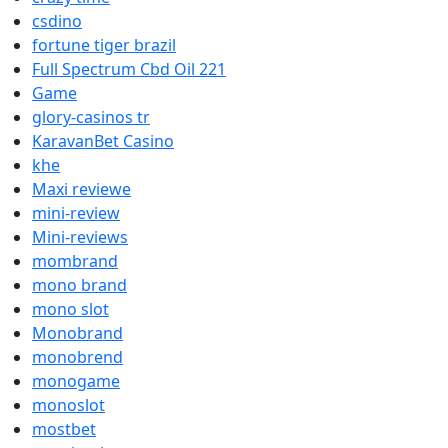
csdino
fortune tiger brazil
Full Spectrum Cbd Oil 221
Game
glory-casinos tr
KaravanBet Casino
khe
Maxi reviewe
mini-review
Mini-reviews
mombrand
mono brand
mono slot
Monobrand
monobrend
monogame
monoslot
mostbet