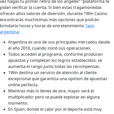
vez hagas tu primer retiro de los angeles” “plataforma te
pidan verificar la cuenta. Si bien estas tragamonedas
ofrecen altos valores de diversión, durante 1Win Casino
encontrarás muchísimas más opciones que podrán
brindarte horas y horas de entretenimiento
1win
argentina
.
Argentina es uno de sus principales mercados desde
el año 2016, cuando inició sus operaciones.
Todos acceden al programa, conforme producen
apuestas y completan los logros establecidos, se
aumenta el rango junto todas las recompensas.
1Win destina un servicio de atención al cliente
excepcional que garantiza una opinion de apuestas
online perfecta.
Mientras más lo llenes de aire, mayor será el
multiplicador pero se puede explotar en alguna
momento.
En Spain, donde el calor por el deporte está muy