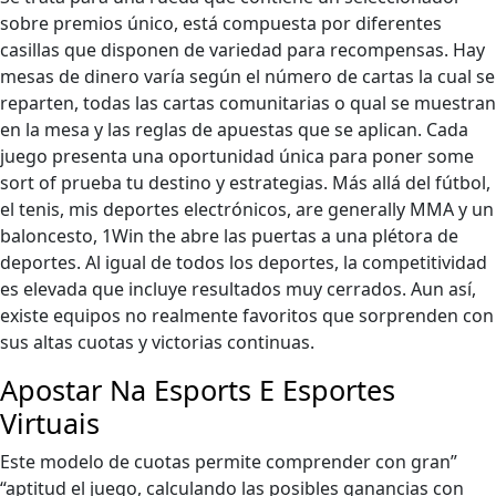
sobre premios único, está compuesta por diferentes
casillas que disponen de variedad para recompensas. Hay
mesas de dinero varía según el número de cartas la cual se
reparten, todas las cartas comunitarias o qual se muestran
en la mesa y las reglas de apuestas que se aplican. Cada
juego presenta una oportunidad única para poner some
sort of prueba tu destino y estrategias. Más allá del fútbol,
el tenis, mis deportes electrónicos, are generally MMA y un
baloncesto, 1Win the abre las puertas a una plétora de
deportes. Al igual de todos los deportes, la competitividad
es elevada que incluye resultados muy cerrados. Aun así,
existe equipos no realmente favoritos que sorprenden con
sus altas cuotas y victorias continuas.
Apostar Na Esports E Esportes
Virtuais
Este modelo de cuotas permite comprender con gran”
“aptitud el juego, calculando las posibles ganancias con