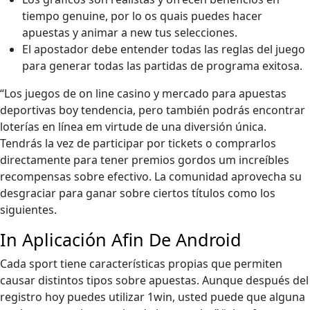
tiempo genuine, por lo os quais puedes hacer
apuestas y animar a new tus selecciones.
El apostador debe entender todas las reglas del juego
para generar todas las partidas de programa exitosa.
“Los juegos de on line casino y mercado para apuestas
deportivas boy tendencia, pero también podrás encontrar
loterías en línea em virtude de una diversión única.
Tendrás la vez de participar por tickets o comprarlos
directamente para tener premios gordos um increíbles
recompensas sobre efectivo. La comunidad aprovecha su
desgraciar para ganar sobre ciertos títulos como los
siguientes.
In Aplicación Afin De Android
Cada sport tiene características propias que permiten
causar distintos tipos sobre apuestas. Aunque después del
registro hoy puedes utilizar 1win, usted puede que alguna