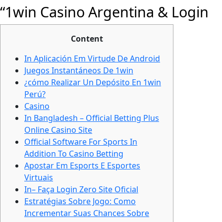
“1win Casino Argentina & Login
Content
In Aplicación Em Virtude De Android
Juegos Instantáneos De 1win
¿cómo Realizar Un Depósito En 1win
Perú?
Casino
In Bangladesh – Official Betting Plus
Online Casino Site
Official Software For Sports In
Addition To Casino Betting
Apostar Em Esports E Esportes
Virtuais
In– Faça Login Zero Site Oficial
Estratégias Sobre Jogo: Como
Incrementar Suas Chances Sobre