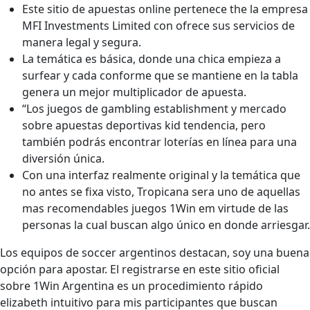
Este sitio de apuestas online pertenece the la empresa
MFI Investments Limited con ofrece sus servicios de
manera legal y segura.
La temática es básica, donde una chica empieza a
surfear y cada conforme que se mantiene en la tabla
genera un mejor multiplicador de apuesta.
“Los juegos de gambling establishment y mercado
sobre apuestas deportivas kid tendencia, pero
también podrás encontrar loterías en línea para una
diversión única.
Con una interfaz realmente original y la temática que
no antes se fixa visto, Tropicana sera uno de aquellas
mas recomendables juegos 1Win em virtude de las
personas la cual buscan algo único en donde arriesgar.
Los equipos de soccer argentinos destacan, soy una buena
opción para apostar. El registrarse en este sitio oficial
sobre 1Win Argentina es un procedimiento rápido
elizabeth intuitivo para mis participantes que buscan