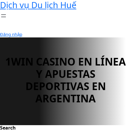
Dịch vụ Du lịch Huế
Chuyển
đến
phần
nội
dung
Đăng nhập
1WIN CASINO EN LÍNEA
Y APUESTAS
DEPORTIVAS EN
ARGENTINA
Search