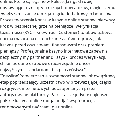
online, które są legalne w Polsce. Ja ngakl robię,
obstawiając różne gry u różnych operatorów, dzięki czemu
zwiększam szanse em zgarnięcie dodatkowych bonusów.
Proces tworzenia konta w kasynie online stanowi pierwszy
krok w bezpiecznej grze na pieniądze. Weryfikacja
tożsamości (KYC – Know Your Customer) to obowiązkowa
norma mająca na celu ochronę zarówno gracza, jak i
kasyna przed oszustwami finansowymi oraz praniem
pieniędzy. Profesjonalne kasyno internetowe zapewnia
bezpieczny my partner and i szybki proces weryfikacji,
chroniąc dane osobowe graczy zgodnie unces
najwyższymi standardami bezpieczeństwa.”
“[newline]Potwierdzenie tożsamości stanowi obowiązkowy
etap poprzedzający uczestnictwo w przeważającej części
rozgrywek internetowych udostępnianych przez
autoryzowane platformy. Pamiętaj, że jedynie najlepsze
polskie kasyna online mogą podjąć współpracę z
renomowanymi twórcami gier online.