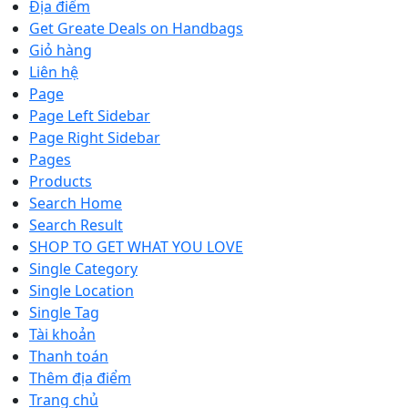
Địa điểm
Get Greate Deals on Handbags
Giỏ hàng
Liên hệ
Page
Page Left Sidebar
Page Right Sidebar
Pages
Products
Search Home
Search Result
SHOP TO GET WHAT YOU LOVE
Single Category
Single Location
Single Tag
Tài khoản
Thanh toán
Thêm địa điểm
Trang chủ