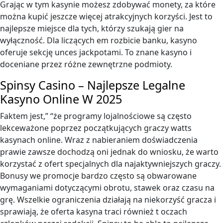
Grając w tym kasynie możesz zdobywać monety, za które
można kupić jeszcze więcej atrakcyjnych korzyści. Jest to
najlepsze miejsce dla tych, którzy szukają gier na
wyłączność. Dla liczących em rozbicie banku, kasyno
oferuje sekcję unces jackpotami. To znane kasyno i
doceniane przez różne zewnętrzne podmioty.
Spinsy Casino – Najlepsze Legalne
Kasyno Online W 2025
Faktem jest,” “że programy lojalnościowe są często
lekceważone poprzez początkujących graczy watts
kasynach online. Wraz z nabieraniem doświadczenia
prawie zawsze dochodzą oni jednak do wniosku, że warto
korzystać z ofert specjalnych dla najaktywniejszych graczy.
Bonusy we promocje bardzo często są obwarowane
wymaganiami dotyczącymi obrotu, stawek oraz czasu na
grę. Wszelkie ograniczenia działają na niekorzyść gracza i
sprawiają, że oferta kasyna traci również t oczach