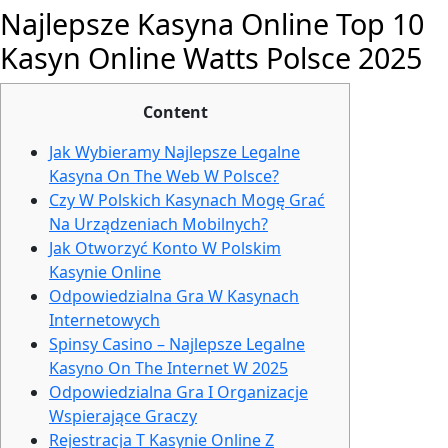
Najlepsze Kasyna Online Top 10
Kasyn Online Watts Polsce 2025
Content
Jak Wybieramy Najlepsze Legalne
Kasyna On The Web W Polsce?
Czy W Polskich Kasynach Mogę Grać
Na Urządzeniach Mobilnych?
Jak Otworzyć Konto W Polskim
Kasynie Online
Odpowiedzialna Gra W Kasynach
Internetowych
Spinsy Casino – Najlepsze Legalne
Kasyno On The Internet W 2025
Odpowiedzialna Gra I Organizacje
Wspierające Graczy
Rejestracja T Kasynie Online Z