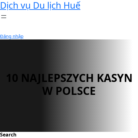
Dịch vụ Du lịch Huế
Chuyển
đến
phần
nội
dung
Đăng nhập
10 NAJLEPSZYCH KASYN
W POLSCE
Search