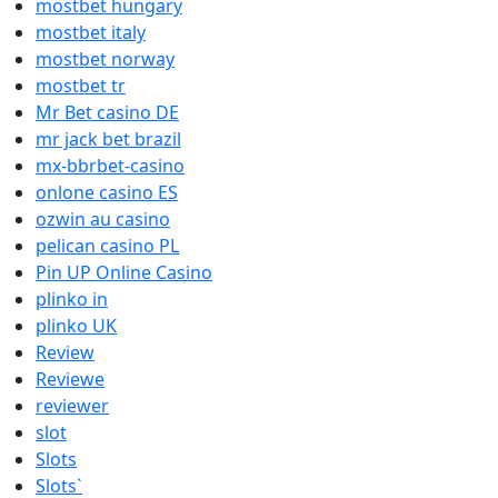
mostbet hungary
mostbet italy
mostbet norway
mostbet tr
Mr Bet casino DE
mr jack bet brazil
mx-bbrbet-casino
onlone casino ES
ozwin au casino
pelican casino PL
Pin UP Online Casino
plinko in
plinko UK
Review
Reviewe
reviewer
slot
Slots
Slots`