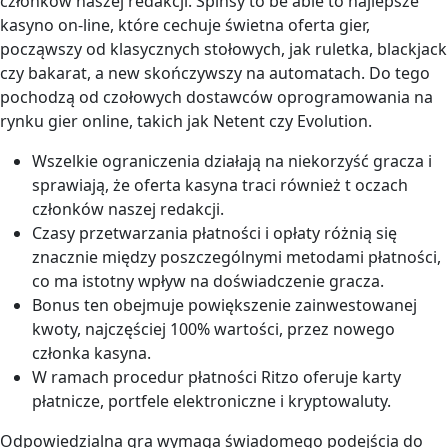
członków naszej redakcji. Spinsy to be able to najlepsze
kasyno on-line, które cechuje świetna oferta gier,
począwszy od klasycznych stołowych, jak ruletka, blackjack
czy bakarat, a new skończywszy na automatach. Do tego
pochodzą od czołowych dostawców oprogramowania na
rynku gier online, takich jak Netent czy Evolution.
Wszelkie ograniczenia działają na niekorzyść gracza i
sprawiają, że oferta kasyna traci również t oczach
członków naszej redakcji.
Czasy przetwarzania płatności i opłaty różnią się
znacznie między poszczególnymi metodami płatności,
co ma istotny wpływ na doświadczenie gracza.
Bonus ten obejmuje powiększenie zainwestowanej
kwoty, najczęściej 100% wartości, przez nowego
członka kasyna.
W ramach procedur płatności Ritzo oferuje karty
płatnicze, portfele elektroniczne i kryptowaluty.
Odpowiedzialna gra wymaga świadomego podejścia do