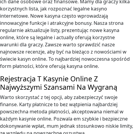
ich dane osobowe oraz finansowe. Mamy dla graczy kilka
korzystnych lista, jak rozpoznać legalne kasyno
internetowe. Nowe kasyna często wprowadzają
innowacyjne funkcje i atrakcyjne bonusy. Nasza strona
regularnie aktualizuje listy, prezentując nowe kasyna
online, które są legalne i actually oferują korzystne
warunki dla graczy. Zawsze warto sprawdzić nasze
najnowsze recenzje, aby być na bieżąco z nowościami w
świecie kasyn online. To najbardziej nowoczesna spośród
form płatności, które oferują kasyna online.
Rejestracja T Kasynie Online Z
Najwyższymi Szansami Na Wygraną
Warto skorzystać z tej opcji, aby zabezpieczyć swoje
finanse. Karty płatnicze to bez wątpienia najbardziej
powszechna metoda płatności, akceptowana niemal w
każdym kasynie online. Pozwala em szybkie i bezpieczne
dokonywanie wpłat, mum jednak stosunkowo niskie limity,
ze względu na powszechne oszustwa.