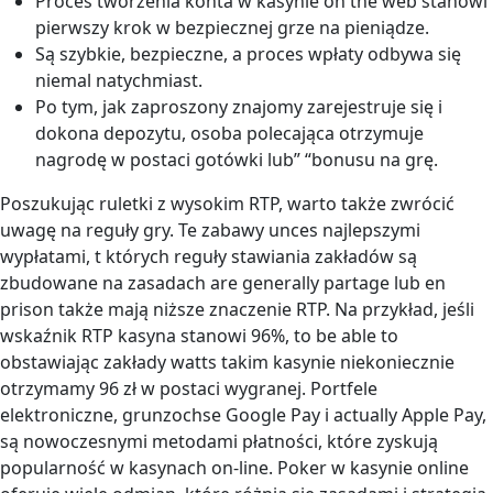
Proces tworzenia konta w kasynie on the web stanowi
pierwszy krok w bezpiecznej grze na pieniądze.
Są szybkie, bezpieczne, a proces wpłaty odbywa się
niemal natychmiast.
Po tym, jak zaproszony znajomy zarejestruje się i
dokona depozytu, osoba polecająca otrzymuje
nagrodę w postaci gotówki lub” “bonusu na grę.
Poszukując ruletki z wysokim RTP, warto także zwrócić
uwagę na reguły gry. Te zabawy unces najlepszymi
wypłatami, t których reguły stawiania zakładów są
zbudowane na zasadach are generally partage lub en
prison także mają niższe znaczenie RTP. Na przykład, jeśli
wskaźnik RTP kasyna stanowi 96%, to be able to
obstawiając zakłady watts takim kasynie niekoniecznie
otrzymamy 96 zł w postaci wygranej. Portfele
elektroniczne, grunzochse Google Pay i actually Apple Pay,
są nowoczesnymi metodami płatności, które zyskują
popularność w kasynach on-line. Poker w kasynie online