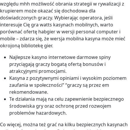
względu mhh możliwość obrania strategii w rywalizacji z
krupierem może okazać się dochodowa dla
doświadczonych graczy. Wybierając operatora, jeśli
interesuje Cię gra watts kasynach mobilnych, warto
porównać ofertę habgier w wersji personal computer i
mobile – zdarza się, że wersja mobilna kasyna może mieć
okrojoną bibliotekę gier.
Najlepsze kasyno internetowe darmowe spiny
przyciągają graczy bogatą ofertą bonusów i
atrakcyjnymi promocjami.
Kasyna z pozytywnymi opiniami i wysokim poziomem
zaufania w społeczności” “graczy są przez em
rekomendowane.
Te działania mają na celu zapewnienie bezpiecznego
środowiska gry oraz ochronę przed rozwojem
problemów hazardowych.
Co więcej, można też grać na kilku bezpiecznych kasynach