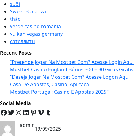
suối
Sweet Bonanza
thác
verde casino romania
vulkan vegas germany
сателлиты
Recent Posts
“Pretende Jogar Na Mostbet Com? Acesse Login Aqui
Mostbet Casino England Bónus 300 + 30 Giros Grátis
“Deseja Jogar Na Mostbet Com? Acesse Logon Aqui
Casa De Apostas, Casino, Aplicaçã
Mostbet Portugal: Casino E Apostas 2025″
Social Media
Facebook
Twitter
Instagram
LinkedIn
Pinterest
Vimeo
Tumblr
admin
19/09/2025