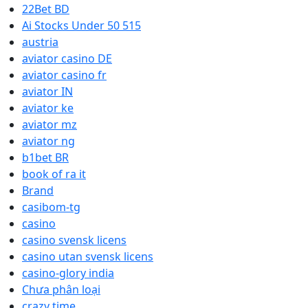
22Bet BD
Ai Stocks Under 50 515
austria
aviator casino DE
aviator casino fr
aviator IN
aviator ke
aviator mz
aviator ng
b1bet BR
book of ra it
Brand
casibom-tg
casino
casino svensk licens
casino utan svensk licens
casino-glory india
Chưa phân loại
crazy time