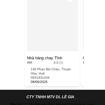
Nhà hàng chay Tĩnh
Quán chay T
₫
₫
₫
₫
0.0
(0)
₫
₫
₫
₫
140 Phan Bội Châu, Thuận
50 Nguyễn 
Hóa, Huế
Hóa, Huế
0931931434
035357685
08/06/2025
08/06/2025
CTY TNHH MTV DL LÊ GIA
Địa chỉ:
27 Trần Nguyên Đán, phường Thuận Hòa, quận