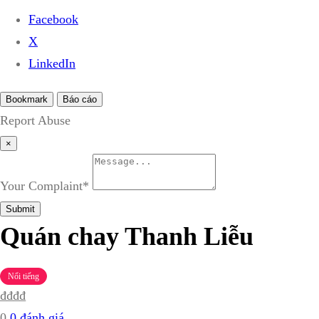
Facebook
X
LinkedIn
Bookmark
Báo cáo
Report Abuse
×
Your Complaint
*
Submit
Quán chay Thanh Liễu
Nổi tiếng
₫
₫
₫
₫
0
0 đánh giá