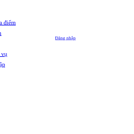
a điểm
m
Đăng nhập
 vụ
ập