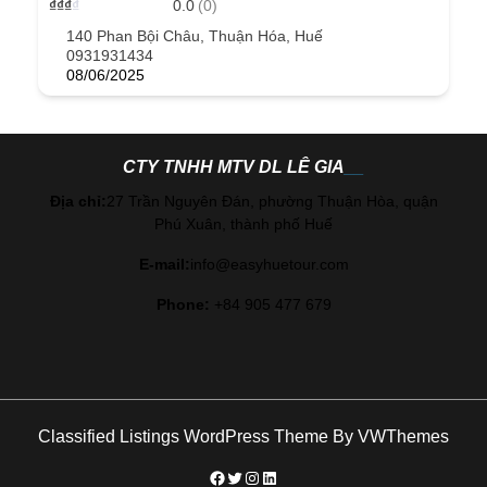
₫
₫
₫
₫
0.0
(0)
140 Phan Bội Châu, Thuận Hóa, Huế
0931931434
08/06/2025
CTY TNHH MTV DL LÊ GIA
Địa chỉ:
27 Trần Nguyên Đán, phường Thuận Hòa, quận
Phú Xuân, thành phố Huế
E-mail:
info@easyhuetour.com
Phone:
+84 905 477 679
Classified Listings WordPress Theme
By VWThemes
#
Twitter
Instagram
LinkedIn