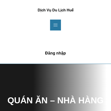
Chuyển
đến
Dịch Vụ Du Lịch Huế
phần
nội
dung
Đăng nhập
QUÁN ĂN – NHÀ HÀNG