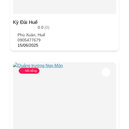
Kỳ Đài Huế
0.0
(0)
Phú Xuân, Huế
0905477679
15/06/2025
Nổi tiếng