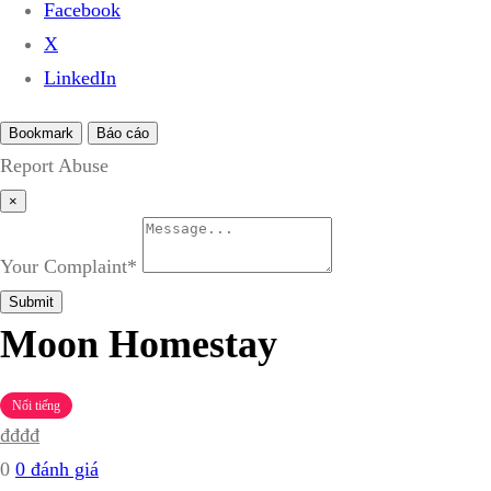
Facebook
X
LinkedIn
Bookmark
Báo cáo
Report Abuse
×
Your Complaint
*
Submit
Moon Homestay
Nổi tiếng
₫
₫
₫
₫
0
0 đánh giá