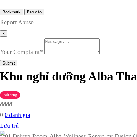
Bookmark
Báo cáo
Report Abuse
×
Your Complaint
*
Submit
Khu nghỉ dưỡng Alba Th
Nổi tiếng
₫
₫
₫
₫
0
0 đánh giá
Lưu trú