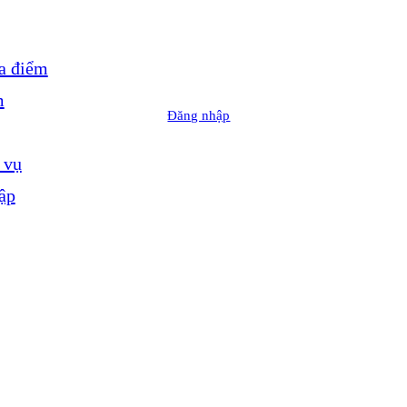
a điểm
m
Đăng nhập
 vụ
ập