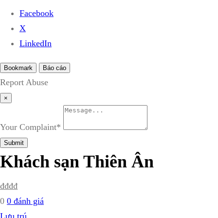
Facebook
X
LinkedIn
Bookmark
Báo cáo
Report Abuse
×
Your Complaint
*
Submit
Khách sạn Thiên Ân
₫
₫
₫
₫
0
0 đánh giá
Lưu trú