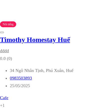
Nổi tiếng
Timothy Homestay Huế
₫
₫
₫
₫
0.0
(0)
34 Ngô Nhân Tịnh, Phú Xuân, Huế
0983503893
25/05/2025
Cafe
+1