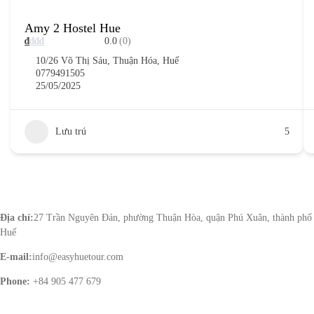
Amy 2 Hostel Hue
₫
₫
₫
₫
0.0
(0)
10/26 Võ Thị Sáu, Thuận Hóa, Huế
0779491505
25/05/2025
Lưu trú
5
CTY TNHH MTV DL LÊ GIA
Địa chỉ:
27 Trần Nguyên Đán, phường Thuận Hòa, quận Phú Xuân, thành phố
Huế
E-mail:
info@easyhuetour.com
Phone:
+84 905 477 679