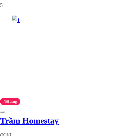
5
Nổi tiếng
Trầm Homestay
₫
₫
₫
₫