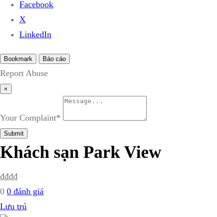
Facebook
X
LinkedIn
Bookmark
Báo cáo
Report Abuse
×
Your Complaint
*
Submit
Khách sạn Park View
₫
₫
₫
₫
0
0 đánh giá
Lưu trú