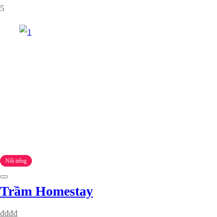
5
Nổi tiếng
Trầm Homestay
₫
₫
₫
₫