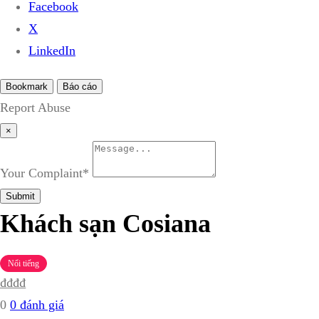
Facebook
X
LinkedIn
Bookmark
Báo cáo
Report Abuse
×
Your Complaint
*
Submit
Khách sạn Cosiana
Nổi tiếng
₫
₫
₫
₫
0
0 đánh giá