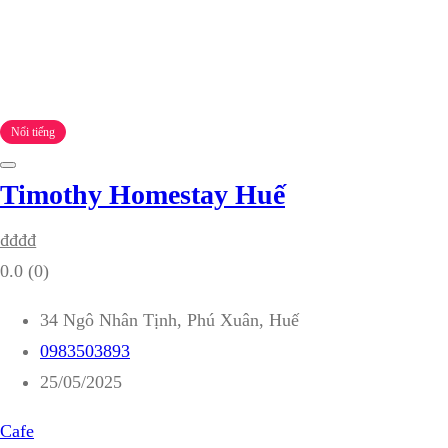
Nổi tiếng
Timothy Homestay Huế
₫
₫
₫
₫
0.0
(0)
34 Ngô Nhân Tịnh, Phú Xuân, Huế
0983503893
25/05/2025
Cafe