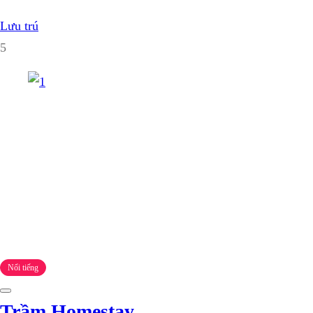
Lưu trú
5
Nổi tiếng
Trầm Homestay