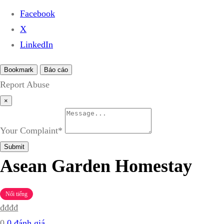
Facebook
X
LinkedIn
Bookmark
Báo cáo
Report Abuse
×
Your Complaint
*
Submit
Asean Garden Homestay
Nổi tiếng
₫
₫
₫
₫
0
0 đánh giá