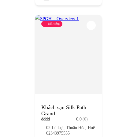
Nổi tiếng
Khách sạn Silk Path
Grand
₫
₫
₫
₫
0.0
(0)
02 Lê Lợi, Thuận Hóa, Huế
02343975555