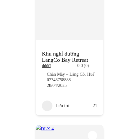
Khu nghỉ dưỡng
LangCo Bay Retreat
₫
₫
₫
₫
0.0
(0)
Chân Mây – Lăng Cô, Huế
02343758888
28/04/2025
Lưu trú
21