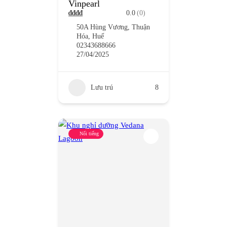
Vinpearl
₫
₫
₫
₫
0.0
(0)
50A Hùng Vương, Thuận
Hóa, Huế
02343688666
27/04/2025
Lưu trú
8
Nổi tiếng