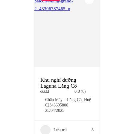
Khu nghỉ dưỡng
Laguna Lăng Cô
₫
₫
₫
₫
0.0
(0)
Chân Mây – Lăng Cô, Huế
02343695800
25/04/2025
Lưu trú
8