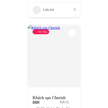
Lưu trú
3
Nổi tiếng
Khách sạn Cherish
₫
₫
₫
₫
0.0
(0)