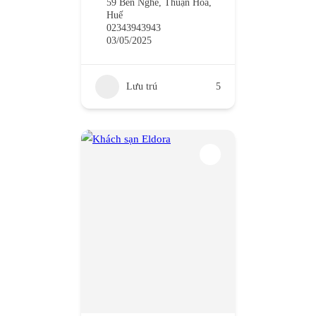
59 Bến Nghé, Thuận Hóa,
Huế
02343943943
03/05/2025
Lưu trú
5