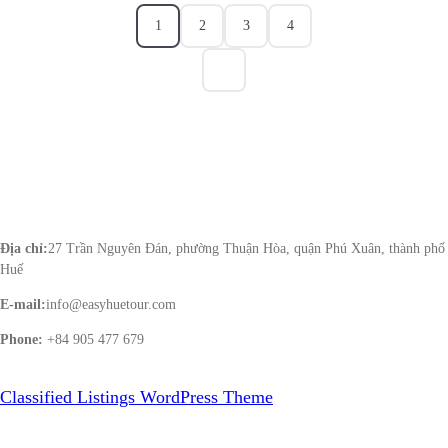
1
2
3
4
CTY TNHH MTV DL LÊ GIA
Địa chỉ:
27 Trần Nguyên Đán, phường Thuận Hòa, quận Phú Xuân, thành phố
Huế
E-mail:
info@easyhuetour.com
Phone:
+84 905 477 679
Classified Listings WordPress Theme
By VWThemes