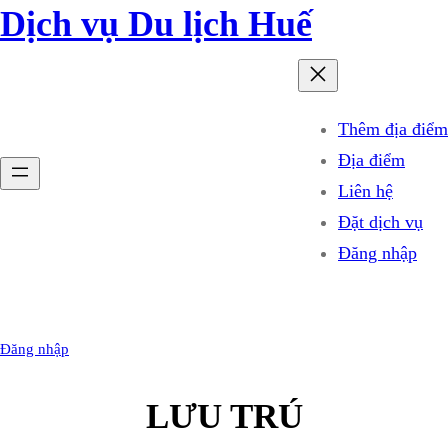
Chuyển
Dịch vụ Du lịch Huế
đến
phần
nội
Thêm địa điểm
dung
Địa điểm
Liên hệ
Đặt dịch vụ
Đăng nhập
Đăng nhập
LƯU TRÚ