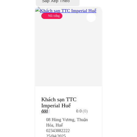
Sắp Xếp Theo
Nổi tiếng
Khách sạn TTC
Imperial Huế
₫
₫
₫
₫
0.0
(0)
08 Hùng Vương, Thuận
Hóa, Huế
02343882222
25/04/2025